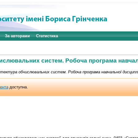
За авторами
Статистика
числювальних систем. Робоча програма навчал
ітектура обчислювальних систем. Робоча програма навчальної дисципл
мента
доступна.