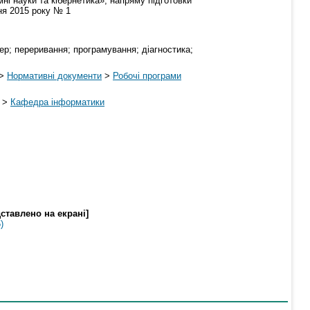
і науки та кібернетика», напряму підготовки
ня 2015 року № 1
ер; переривання; програмування; діагностика;
>
Нормативні документи
>
Робочі програми
>
Кафедра інформатики
ставлено на екрані]
)