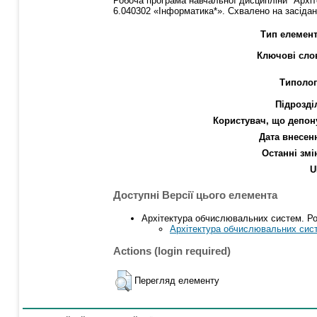
Робоча програма навчальної дисципліни "Архіт
6.040302 «Інформатика*». Схвалено на засідан
Тип елемент
Ключові сло
Типолог
Підрозді
Користувач, що депон
Дата внесен
Останні змі
U
Доступні Версії цього елемента
Архітектура обчислювальних систем. Роб
Архітектура обчислювальних систе
Actions (login required)
Перегляд елементу