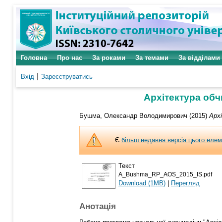
Головна
Про нас
За роками
За темами
За відділами
Вхід
Зареєструватись
Архітектура об
Бушма, Олександр Володимирович
(2015)
Арх
Є
більш недавня версія цього еле
Текст
A_Bushma_RP_AOS_2015_IS.pdf
Download (1MB)
|
Перегляд
Анотація