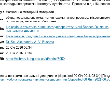
ектура обчислювальних систем" для студентів галузі знань 0403 «Системн
ні кафедри інформатики Інституту суспільства. Протокол від «16» верес
у :
Навчально-методичні матеріали
обчислювальна система; логічні схеми; мікропроцесор; мікроконтрол
ва:
оптимізація; технології обчислень
Це архівна тематика Київського університету імені Бориса Грінченка
ія:
навчальних дисциплін
ли:
Це архівні підрозділи Київського університету імені Бориса Грінченка
ує:
Dr. Sci. Aleksandr / A..V. Bushma
ня:
20 Січ 2016 08:34
ни:
20 Січ 2016 08:34
RI:
https://elibrary.kubg.edu.ua/id/eprint/8950
оча програма навчальної дисципліни (deposited 20 Січ 2016 08:34)
[Пред
м. Робоча програма навчальної дисципліни (deposited 08 Лип 2021 06:55