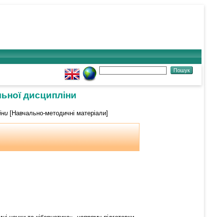
ьної дисципліни
іни
[Навчально-методичні матеріали]