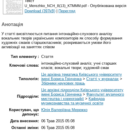
Текст
- Опублікована версія
U_Merezhko_NCH_8(13)_KTMMM.pdf
Download (397kB)
|
Перегляд
Анотація
У статті висвітлюється питання інтонаційно-слухового аналізу
вокальних творів українських композиторів як способу формування
художніх смаків старшокласників; розкриваються умови його
активізації на заняттях співом
Тип елементу :
Стаття
інтонаційно-слуховий аналіз; учні старших
Ключові слова:
класів; вокальні твори; художній смак
Це архівна тематика Київського університету
Типологія:
імені Бориса Грінченка
>
Статті у журналах
>
Збірники наукових праць
Це архівні підрозділи Київського університету
імені Бориса Грінченка
>
Факультет музичного
Підрозділи:
мистецтва і хореографії
>
Кафедра
музикознавства та музичної освіти
Користувач, що
Юлія Валеріївна Мережко
депонує:
Дата внесення:
06 Трав 2015 05:08
Останні зміни:
06 Трав 2015 05:08