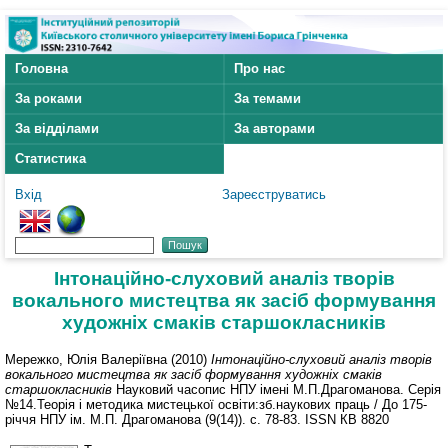
Головна
Про нас
За роками
За темами
За відділами
За авторами
Статистика
Вхід
Зареєструватись
Інтонаційно-слуховий аналіз творів
вокального мистецтва як засіб формування
художніх смаків старшокласників
Мережко, Юлія Валеріївна
(2010)
Інтонаційно-слуховий аналіз творів
вокального мистецтва як засіб формування художніх смаків
старшокласників
Науковий часопис НПУ імені М.П.Драгоманова. Серія
№14.Теорія і методика мистецької освіти:зб.наукових праць / До 175-
річчя НПУ ім. М.П. Драгоманова (9(14)). с. 78-83. ISSN КВ 8820