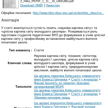
Z_Hitra_PNTIIT_1_11__IS_UKKUBG.pdf
Download (3MB)
|
Перегляд
Офіційне посилання:
http://www.irbis-nbuv.gov.ua/cgi-bin/irbis_nbuv/cg...
Анотація
У статті аналізується сутність понять «наукова картина світу» та
«цілісна картина світу молодшого школяра». Розкривається роль
підготовки студентів педагогічних ВНЗ до формування в учнів цілісної
картини світу у професійному встановленні майбутнього вчителя
початкової школи.
Тип елементу :
Стаття
Наукова картина світу, пізнання, світогляд
молодшого \ школяра, цілісна картина світу
Ключові слова:
молодшого школяра, формування в учнів
цілісної І картини світу, природничонаукове
мислення, майбутні вчителі початкової школи.
Це архівна тематика Київського університету
імені Бориса Грінченка
>
Статті у журналах
>
Фахові (входять до переліку фахових,
Типологія:
затверджений МОН)
Це архівна тематика Київського університету
імені Бориса Грінченка
>
Статті у журналах
>
Збірники наукових праць
Це архівні підрозділи Київського університету
імені Бориса Грінченка
>
Фаховий коледж