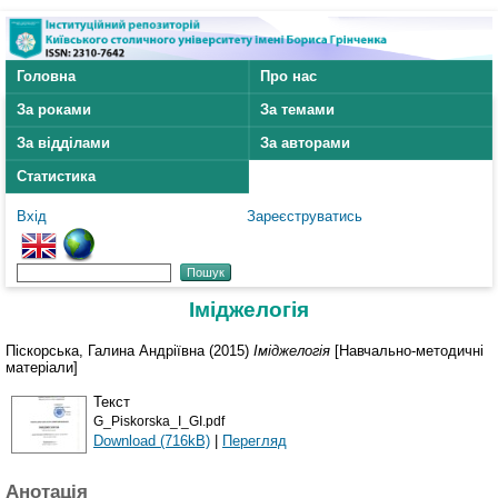
Головна
Про нас
За роками
За темами
За відділами
За авторами
Статистика
Вхід
Зареєструватись
Іміджелогія
Піскорська, Галина Андріївна
(2015)
Іміджелогія
[Навчально-методичні
матеріали]
Текст
G_Piskorska_I_GI.pdf
Download (716kB)
|
Перегляд
Анотація