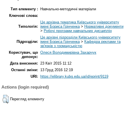
Тип елементу :
Навчально-методичні матеріали
Ключові слова:
Це архівна тематика Київського університету
Типологія:
імені Бориса Грінченка
>
Нормативні документи
>
Робочі програми навчальних дисциплін
Це архівні підрозділи Київського університету
Підрозділи:
імені Бориса Грінченка
>
Кафедра реклами та
зв'язків з громадськістю
Користувач, що
Олеся Володимирівна Захарчук
депонує:
Дата внесення:
23 Квіт 2015 11:12
Останні зміни:
13 Груд 2016 12:19
URI:
https://elibrary.kubg.edu.ua/id/eprint/9119
Actions (login required)
Перегляд елементу