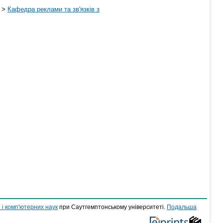
>
Кафедра реклами та зв'язків з
 і комп'ютерних наук
при Саутгемптонському університеті.
Подальша