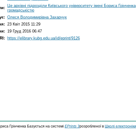
Це архівні підрозділи Київського університету імені Бориса Грінченка
ли:
громадськістю
ує:
Олеся Володимирівна Захарчук
ня:
23 Квіт 2015 11:29
ни:
19 Груд 2016 06:47
RI:
https://elibrary.kubg.edu.ua/id/eprint/9126
ориса Грінченка Базується на системі
EPrints 3
розробленої в
Школі електроніки