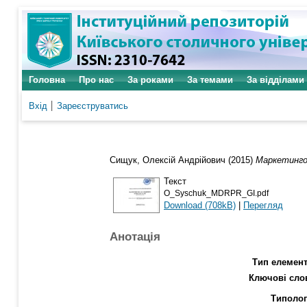
Головна
Про нас
За роками
За темами
За відділами
Вхід
Зареєструватись
Сищук, Олексій Андрійович
(2015)
Маркетингов
Текст
O_Syschuk_MDRPR_GI.pdf
Download (708kB)
|
Перегляд
Анотація
Тип елемент
Ключові сло
Типолог