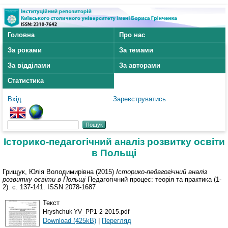
Головна
Про нас
За роками
За темами
За відділами
За авторами
Статистика
Вхід
Зареєструватись
Історико-педагогічний аналіз розвитку освіти
в Польщі
Грищук, Юлія Володимирівна
(2015)
Історико-педагогічний аналіз
розвитку освіти в Польщі
Педагогічний процес: теорія та практика (1-
2). с. 137-141. ISSN 2078-1687
Текст
Hryshchuk YV_PP1-2-2015.pdf
Download (425kB)
|
Перегляд