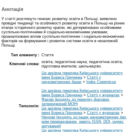
Анотація
У статті розглянуто генезис розвитку освіти в Польщі; виявлено
провідні тенденції та особливості розвитку освіти в Польщі на різних
етапах історичного розвитку країни, які детерміновано особливими
суспільно-політичними й соціально-економічними умовами;
проаналізовано вплив суспільно-політичних і соціально-економічних
факторів на формування і розвиток системи освіти в незалежній
Польщі.
Тип елементу :
Стаття
освіта; педагогічна наука; педагогічна освіта;
Ключові слова:
підготовка вчителів; шкільництво.
Це архівна тематика Київського університету
імені Бориса Грінченка
>
Статті у
наукометричних базах
>
Index Copernicus
Це архівна тематика Київського університету
імені Бориса Грінченка
>
Статті у журналах
>
Фахові (входять до переліку фахових,
затверджений МОН)
Типологія:
Це архівна тематика Київського університету
імені Бориса Грінченка
>
Статті у журналах
>
Наукові (входять до інших наукометричних баз,
крім перерахованих, мають ISSN, DOI, індекс
цитування)
Це архівна тематика Київського університету