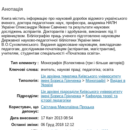
Анотація
Книга містить інформацію про науковий доробок відомого українського
вченого, доктора педагогічних наук, професора, академіка НАПН
України Олександри Яківни Савченко та результати наукових
досліджень аспірантів. Докторантів і здобувачів, виконаних під її
керівництвом. Бібліографію праць ученого підготовлено науковцям
Державної науково-педагогічної бібліотеки України імені
В.О.Сухомлинського. Видання адресоване науковцям, викладачам-
педагогам, дослідникам-початківцям (аспірантам, магістрантам),
учителям, студентам спеціальності «Початкова освіта».
Тип елементу :
Монографія (Колективна (три і більше авторів))
Ключові слова:
вчитель; наукові праці; педагогіка; освіта
Це архівна тематика Київського університету
Типологія:
імені Бориса Грінченка
>
Монографії
>
Видані в
Україні
Це архівні підрозділи Київського університету
Підрозділи:
імені Бориса Грінченка
>
Кафедра теорії та
історії педагогіки
Користувач, що
Світлана Миколаївна Процька
депонує:
Дата внесення:
17 Квіт 2013 08:54
Останні зміни:
06 Груд 2018 12:12