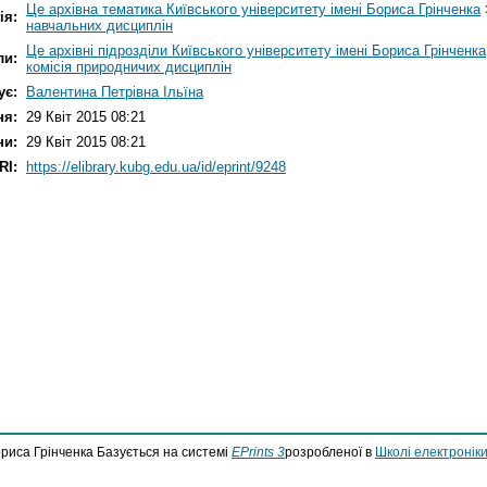
Це архівна тематика Київського університету імені Бориса Грінченка
ія:
навчальних дисциплін
Це архівні підрозділи Київського університету імені Бориса Грінченка
ли:
комісія природничих дисциплін
ує:
Валентина Петрівна Ільїна
ня:
29 Квіт 2015 08:21
ни:
29 Квіт 2015 08:21
RI:
https://elibrary.kubg.edu.ua/id/eprint/9248
ориса Грінченка Базується на системі
EPrints 3
розробленої в
Школі електроніки