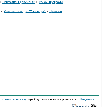
>
Нормативні документи
>
Робочі програми
>
Фаховий коледж "Універсум"
>
Циклова
 і комп'ютерних наук
при Саутгемптонському університеті.
Подальша