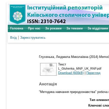
Головна
Про нас
За роками
За темами
За відділами
Вхід
Зареєструватись
Глухенька, Людмила Миколаївна
(2014)
Метод
Текст
L_Gluhenka_MNP_UK_RNP.pdf
Download (600kB)
|
Перегляд
Анотація
"Методика навчання природознавства" робоча
Тип елемент
Ключові сло