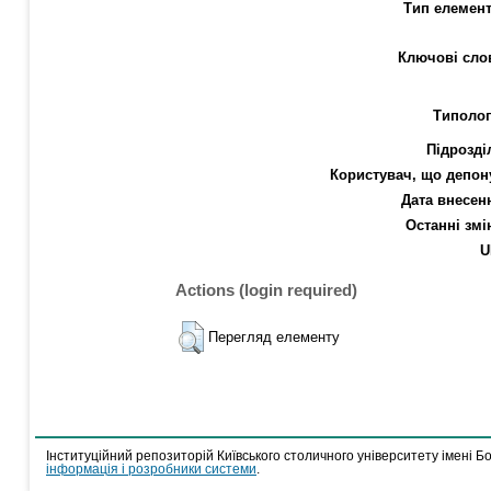
Тип елемент
Ключові сло
Типолог
Підрозді
Користувач, що депон
Дата внесен
Останні змі
U
Actions (login required)
Перегляд елементу
Інституційний репозиторій Київського столичного університету імені Б
інформація і розробники системи
.