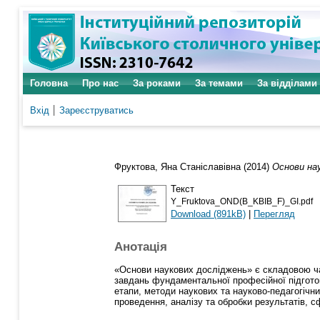
Головна
Про нас
За роками
За темами
За відділами
Вхід
Зареєструватись
Фруктова, Яна Станіславівна
(2014)
Основи на
Текст
Y_Fruktova_OND(B_KBIB_F)_GI.pdf
Download (891kB)
|
Перегляд
Анотація
«Основи наукових досліджень» є складовою час
завдань фундаментальної професійної підготов
етапи, методи наукових та науково-педагогічн
проведення, аналізу та обробки результатів, с