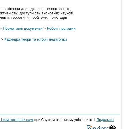
 протікання дослідження; неповторність;
єктивність; доступність висновків; наукові
блеми; теоретичні проблеми; прикладні
>
Нормативні документи
>
Робочі програми
>
Кафедра теорії та історії педагогіки
 і комп'ютерних наук
при Саутгемптонському університеті.
Подальша