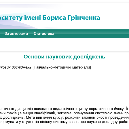
За авторами
Статистика
Основи наукових досліджень
укових досліджень
[Навчально-методичні матеріали]
тиною дисциплін психолого-педагогічного циклу нормативного блоку. Її
ки фахівців вищої кваліфікації, зокрема: опанування системою знань про
их досліджень. Мета вивчення курсу: розкрити закономірності проведенн
формувати у студентів цілісну систему знань про науково-дослідну робот