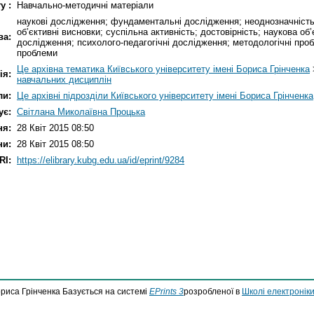
у :
Навчально-методичні матеріали
наукові дослідження; фундаментальні дослідження; неоднозначність
об’єктивні висновки; суспільна активність; достовірність; наукова об’
ва:
дослідження; психолого-педагогічні дослідження; методологічні про
проблеми
Це архівна тематика Київського університету імені Бориса Грінченка
ія:
навчальних дисциплін
ли:
Це архівні підрозділи Київського університету імені Бориса Грінченка
ує:
Світлана Миколаївна Процька
ня:
28 Квіт 2015 08:50
ни:
28 Квіт 2015 08:50
RI:
https://elibrary.kubg.edu.ua/id/eprint/9284
ориса Грінченка Базується на системі
EPrints 3
розробленої в
Школі електроніки