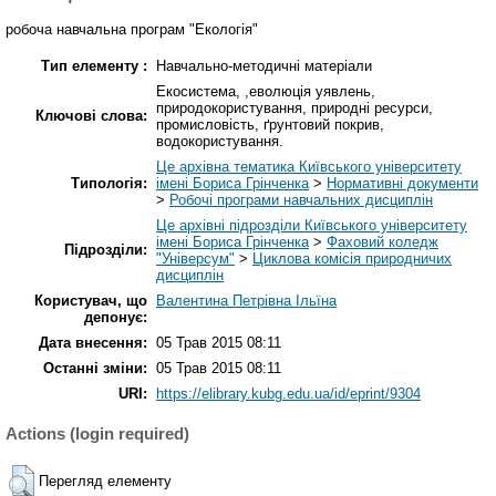
робоча навчальна програм "Екологія"
Тип елементу :
Навчально-методичні матеріали
Екосистема, ,еволюція уявлень,
природокористування, природні ресурси,
Ключові слова:
промисловість, ґрунтовий покрив,
водокористування.
Це архівна тематика Київського університету
Типологія:
імені Бориса Грінченка
>
Нормативні документи
>
Робочі програми навчальних дисциплін
Це архівні підрозділи Київського університету
імені Бориса Грінченка
>
Фаховий коледж
Підрозділи:
"Універсум"
>
Циклова комісія природничих
дисциплін
Користувач, що
Валентина Петрівна Ільїна
депонує:
Дата внесення:
05 Трав 2015 08:11
Останні зміни:
05 Трав 2015 08:11
URI:
https://elibrary.kubg.edu.ua/id/eprint/9304
Actions (login required)
Перегляд елементу