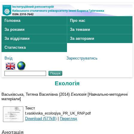
Головна
Про нас
За роками
За темами
За відділами
За авторами
Статистика
Вхід
Зареєструватись
Екологія
Васьківська, Тетяна Василівна
(2014)
Екологія
[Навчально-методичні
матеріали]
Текст
t.vaskivska_ecoloqiya_PR_UK_RNP.pdf
Download (577kB)
|
Перегляд
Анотація