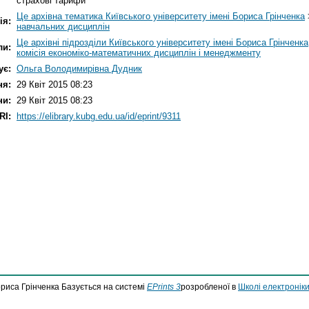
страхові тарифи
Це архівна тематика Київського університету імені Бориса Грінченка
ія:
навчальних дисциплін
Це архівні підрозділи Київського університету імені Бориса Грінченка
ли:
комісія економіко-математичних дисциплін і менеджменту
ує:
Ольга Володимирівна Дудник
ня:
29 Квіт 2015 08:23
ни:
29 Квіт 2015 08:23
RI:
https://elibrary.kubg.edu.ua/id/eprint/9311
ориса Грінченка Базується на системі
EPrints 3
розробленої в
Школі електроніки