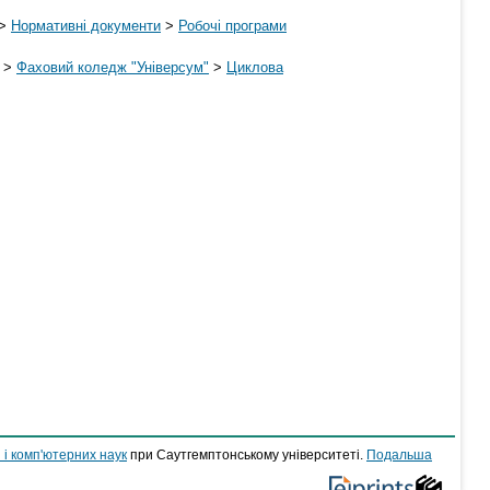
>
Нормативні документи
>
Робочі програми
>
Фаховий коледж "Універсум"
>
Циклова
 і комп'ютерних наук
при Саутгемптонському університеті.
Подальша