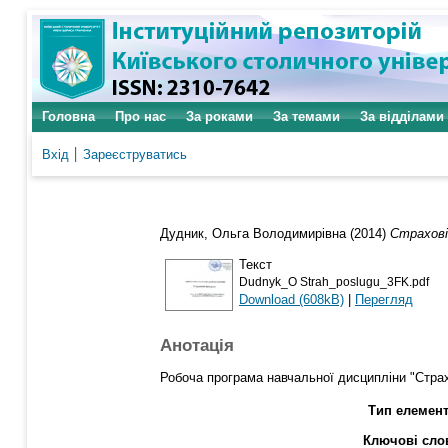
Головна
Про нас
За роками
За темами
За відділами
Вхід
Зареєструватись
Дудник, Ольга Володимирівна
(2014)
Страхові
Текст
Dudnyk_O Strah_poslugu_3FK.pdf
Download (608kB)
|
Перегляд
Анотація
Робоча програма навчальної дисципліни "Страх
Тип елемент
Ключові сло