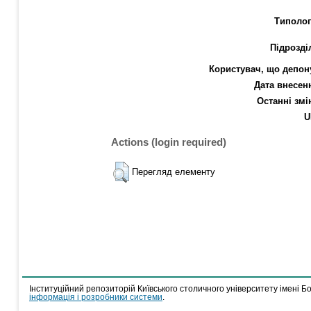
Типолог
Підрозді
Користувач, що депон
Дата внесен
Останні змі
U
Actions (login required)
Перегляд елементу
Інституційний репозиторій Київського столичного університету імені Б
інформація і розробники системи
.