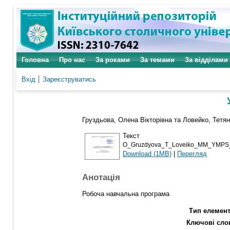
Головна
Про нас
За роками
За темами
За відділами
Вхід
Зареєструватись
Груздьова, Олена Вікторівна
та
Ловейко, Тетя
Текст
O_Gruzdyova_T_Loveiko_MM_YMPS
Download (1MB)
|
Перегляд
Анотація
Робоча навчальна програма
Тип елемент
Ключові сло