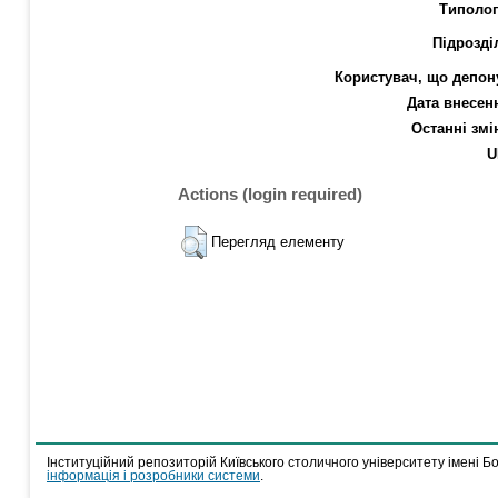
Типолог
Підрозді
Користувач, що депон
Дата внесен
Останні змі
U
Actions (login required)
Перегляд елементу
Інституційний репозиторій Київського столичного університету імені Б
інформація і розробники системи
.