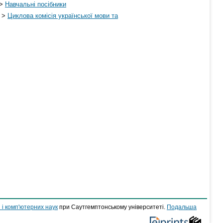
>
Навчальні посібники
>
Циклова комісія української мови та
 і комп'ютерних наук
при Саутгемптонському університеті.
Подальша