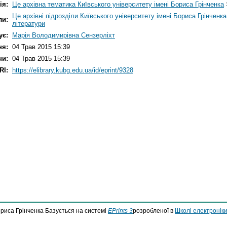
ія:
Це архівна тематика Київського університету імені Бориса Грінченка
Це архівні підрозділи Київського університету імені Бориса Грінченка
ли:
літератури
ує:
Марія Володимирівна Сензерліхт
ня:
04 Трав 2015 15:39
ни:
04 Трав 2015 15:39
RI:
https://elibrary.kubg.edu.ua/id/eprint/9328
ориса Грінченка Базується на системі
EPrints 3
розробленої в
Школі електроніки