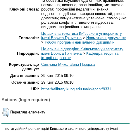
та обов’язки науково-педагогічних працівників;
навчальна; виховна; організаційна; методична
Ключові слова:
робота; професійні педагогічні знання;
педагогічні здібності; ієрархія цінностей; рівень
домагань; комунікативна установка; самооцінка;
рольовий конфлікт; типологія лідерства;
синдром професійного вигорання
Це архівна тематика Київського університету
Типологія:
імені Бориса Грінченка
>
Нормативні документи
>
Робочі програми навчальних дисциплін
Це архівні підрозділи Київського університету
Підрозділи:
імені Бориса Грінченка
>
Кафедра теорії та
історії педагогіки
Користувач, що
Світлана Миколаївна Процька
депонує:
Дата внесення:
29 Квіт 2015 09:10
Останні зміни:
29 Квіт 2015 09:10
URI:
https://elibrary.kubg.edu.ua/id/eprint/9331
Actions (login required)
Перегляд елементу
Інституційний репозиторій Київського столичного університету імені