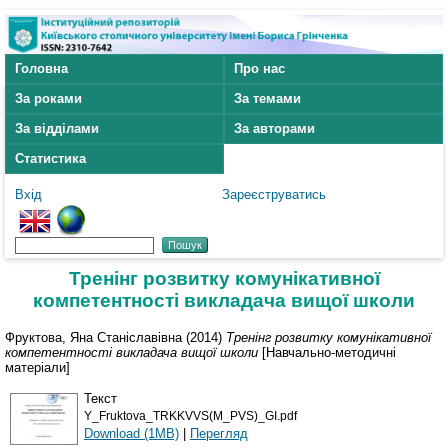
Головна
Про нас
За роками
За темами
За відділами
За авторами
Статистика
Вхід
Зареєструватись
Тренінг розвитку комунікативної
компетентності викладача вищої школи
Фруктова, Яна Станіславівна
(2014)
Тренінг розвитку комунікативної
компетентності викладача вищої школи
[Навчально-методичні
матеріали]
Текст
Y_Fruktova_TRKKVVS(M_PVS)_GI.pdf
Download (1MB)
|
Перегляд