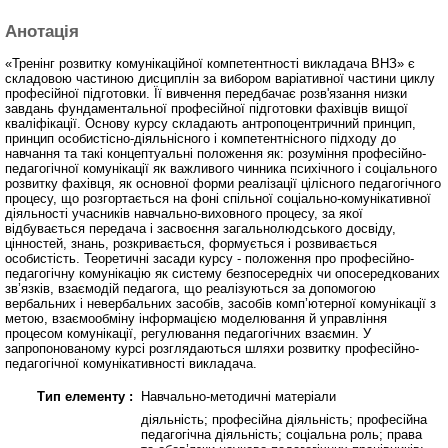
Анотація
«Тренінг розвитку комунікаційної компетентності викладача ВНЗ» є
складовою частиною дисциплін за вибором варіативної частини циклу
професійної підготовки. Її вивчення передбачає розв'язання низки
завдань фундаментальної професійної підготовки фахівців вищої
кваліфікації. Основу курсу складають антропоцентричний принцип,
принцип особистісно-діяльнісного і компетентнісного підходу до
навчання та такі концептуальні положення як: розуміння професійно-
педагогічної комунікації як важливого чинника психічного і соціального
розвитку фахівця, як основної форми реалізації цілісного педагогічного
процесу, що розгортається на фоні спільної соціально-комунікативної
діяльності учасників навчально-виховного процесу, за якої
відбувається передача і засвоєння загальнолюдського досвіду,
цінностей, знань, розкривається, формується і розвивається
особистість. Теоретичні засади курсу - положення про професійно-
педагогічну комунікацію як систему безпосередніх чи опосередкованих
зв’язків, взаємодій педагога, що реалізуються за допомогою
вербальних і невербальних засобів, засобів комп’ютерної комунікації з
метою, взаємообміну інформацією моделювання й управління
процесом комунікації, регулювання педагогічних взаємин. У
запропонованому курсі розглядаються шляхи розвитку професійно-
педагогічної комунікативності викладача.
Тип елементу :
Навчально-методичні матеріали
діяльність; професійна діяльність; професійна
педагогічна діяльність; соціальна роль; права