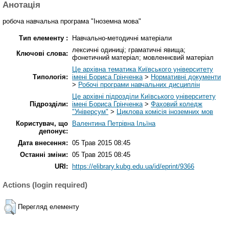
Анотація
робоча навчальна програма "Іноземна мова"
Тип елементу :
Навчально-методичні матеріали
лексичні одиниці; граматичні явища;
Ключові слова:
фонетичний матеріал; мовленнєвий матеріал
Це архівна тематика Київського університету
Типологія:
імені Бориса Грінченка
>
Нормативні документи
>
Робочі програми навчальних дисциплін
Це архівні підрозділи Київського університету
Підрозділи:
імені Бориса Грінченка
>
Фаховий коледж
"Універсум"
>
Циклова комісія іноземних мов
Користувач, що
Валентина Петрівна Ільїна
депонує:
Дата внесення:
05 Трав 2015 08:45
Останні зміни:
05 Трав 2015 08:45
URI:
https://elibrary.kubg.edu.ua/id/eprint/9366
Actions (login required)
Перегляд елементу