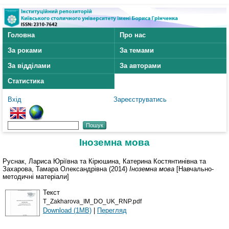
Головна
Про нас
За роками
За темами
За відділами
За авторами
Статистика
Вхід
Зареєструватись
Іноземна мова
Руснак, Лариса Юріївна
та
Кірюшина, Катерина Костянтинівна
та
Захарова, Тамара Олександрівна
(2014)
Іноземна мова
[Навчально-
методичні матеріали]
Текст
T_Zakharova_IM_DO_UK_RNP.pdf
Download (1MB)
|
Перегляд