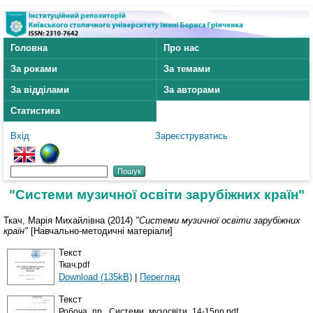
Головна
Про нас
За роками
За темами
За відділами
За авторами
Статистика
Вхід
Зареєструватись
"Системи музичної освіти зарубіжних країн"
Ткач, Марія Михайлівна
(2014)
"Системи музичної освіти зарубіжних
країн"
[Навчально-методичні матеріали]
Текст
Ткач.pdf
Download (135kB)
|
Перегляд
Текст
Робоча_пр._Системи_музосвіти_14-15рр.pdf