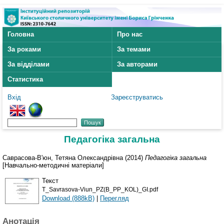
Головна
Про нас
За роками
За темами
За відділами
За авторами
Статистика
Вхід
Зареєструватись
Педагогіка загальна
Саврасова-В'юн, Тетяна Олександрівна
(2014)
Педагогіка загальна
[Навчально-методичні матеріали]
Текст
T_Savrasova-Viun_PZ(B_PP_KOL)_GI.pdf
Download (888kB)
|
Перегляд
Анотація