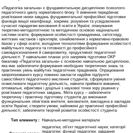
«Педагогіка загальна» є фундаментальною дисципліною психолого-
педагогічного циклу нормативного блоку. Її вивчення передбачає
розв'язання низки завдань фундаментальної професійної підготовки
фахівців вищої кваліфікації, зокрема: розуміння та усвідомлення
сучасної парадигми виховання й освіти в Україні; опанування
теоретико-методологічною та методичною основою національної
системи освіти; формування особистості громадянина, світогляду,
життєвих настанов і орієнтирів; ознайомлення з нормативно-правовою
базою у сфері освіти; володіння технологіями формування особистості
майбутнього педагога та готовності до професійного
самовдосконалення й саморозвитку, продуктивної педагогічної
діяльності. У навчальних планах усіх напрямів підготовки ОКР
бакалавр «Педагогіка загальна» є основною навчальною дисципліною,
яка має забезпечити формування необхідних теоретичних знань та
практичних умінь майбутніх педагогічних працівників. Опрацювання
запропонованого курсу повинно закласти надійне підґрунтя
самостійного педагогічного мислення студентів, сформувати уміння
осмислювати педагогічну діяльність, навчити приймати виважені,
оптимальні, ефективні і доцільні з наукової точки зору рішення у
розв’язанні педагогічних завдань. Мета курсу – забезпечити
теоретичну і практичну підготовку студентів до виконання
функціональних обов’язків вчителя, вихователя, викладача в закладах
освіти України; створити умови, наближені до практичної професійної
діяльності; забезпечити творчий розвиток особистості студента.
Тип елементу :
Навчально-методичні матеріали
педагогіка; об’єкт педагогічної науки; категорії
педагогіки; функції педагогіки; завдання