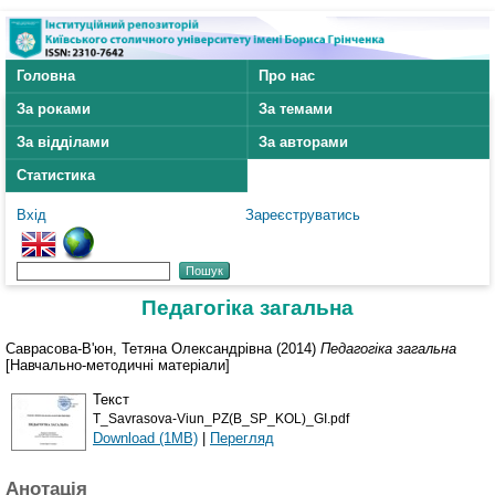
Головна
Про нас
За роками
За темами
За відділами
За авторами
Статистика
Вхід
Зареєструватись
Педагогіка загальна
Саврасова-В'юн, Тетяна Олександрівна
(2014)
Педагогіка загальна
[Навчально-методичні матеріали]
Текст
T_Savrasova-Viun_PZ(B_SP_KOL)_GI.pdf
Download (1MB)
|
Перегляд
Анотація