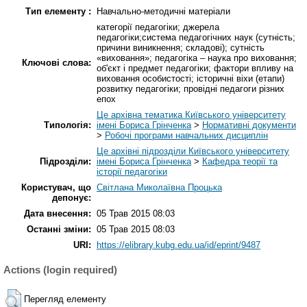
Тип елементу :
Навчально-методичні матеріали
категорії педагогіки; джерела
педагогіки;система педагогічних наук (сутність;
причини виникнення; складові); сутність
«виховання»; педагогіка – наука про виховання;
Ключові слова:
об'єкт і предмет педагогіки; фактори впливу на
виховання особистості; історичні віхи (етапи)
розвитку педагогіки; провідні педагоги різних
епох
Це архівна тематика Київського університету
Типологія:
імені Бориса Грінченка
>
Нормативні документи
>
Робочі програми навчальних дисциплін
Це архівні підрозділи Київського університету
Підрозділи:
імені Бориса Грінченка
>
Кафедра теорії та
історії педагогіки
Користувач, що
Світлана Миколаївна Процька
депонує:
Дата внесення:
05 Трав 2015 08:03
Останні зміни:
05 Трав 2015 08:03
URI:
https://elibrary.kubg.edu.ua/id/eprint/9487
Actions (login required)
Перегляд елементу