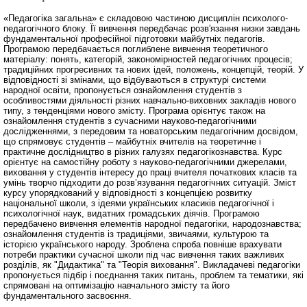
«Педагогіка загальна» є складовою частиною дисциплін психолого-
педагогічного блоку. Її вивчення передбачає розв′язання низки завдань
фундаментальної професійної підготовки майбутніх педагогів.
Програмою передбачається поглиблене вивчення теоретичного
матеріалу: понять, категорій, закономірностей педагогічних процесів;
традиційних прогресивних та нових ідей, положень, концепцій, теорій. У
відповідності зі змінами, що відбуваються в структурі системи
народної освіти, пропонується ознайомлення студентів з
особливостями діяльності різних навчально-виховних закладів нового
типу, з тенденціями нового змісту. Програма орієнтує також на
ознайомлення студентів з сучасними науково-педагогічними
дослідженнями, з передовим та новаторським педагогічним досвідом,
що спрямовує студентів – майбутніх вчителів на теоретичне і
практичне дослідництво в різних галузях педагогікознавства. Курс
орієнтує на самостійну роботу з науково-педагогічними джерелами,
виховання у студентів інтересу до праці вчителя початкових класів та
умінь творчо підходити до розв’язування педагогічних ситуацій. Зміст
курсу упорядкований у відповідності з концепцією розвитку
національної школи, з ідеями українських класиків педагогічної і
психологічної наук, видатних громадських діячів. Програмою
передбачено вивчення елементів народної педагогіки, народознавства;
ознайомлення студентів із традиціями, звичаями, культурою та
історією українського народу. Зроблена спроба повніше врахувати
потреби практики сучасної школи під час вивчення таких важливих
розділів, як "Дидактика" та "Теорія виховання". Викладачеві педагогіки
пропонується підбір і поєднання таких питань, проблем та тематики, які
спрямовані на оптимізацію навчального змісту та його
фундаментального засвоєння.