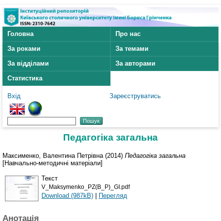
Головна
Про нас
За роками
За темами
За відділами
За авторами
Статистика
Вхід
Зареєструватись
Педагогіка загальна
Максименко, Валентина Петрівна
(2014)
Педагогіка загальна
[Навчально-методичні матеріали]
Текст
V_Maksymenko_PZ(B_P)_GI.pdf
Download (987kB)
|
Перегляд
Анотація