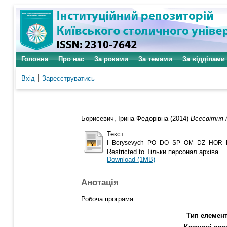
Головна
Про нас
За роками
За темами
За відділами
Вхід
Зареєструватись
Борисевич, Ірина Федорівна
(2014)
Всесвітня 
Текст
I_Borysevych_PO_DO_SP_OM_DZ_HOR_
Restricted to Тільки персонал архіва
Download (1MB)
Анотація
Робоча програма.
Тип елемент