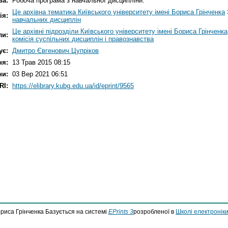
ва:
Робоча програма з навчальної дисципліни.
Це архівна тематика Київського університету імені Бориса Грінченка
ія:
навчальних дисциплін
Це архівні підрозділи Київського університету імені Бориса Грінченка
ли:
комісія суспільних дисциплін і правознавства
ує:
Дмитро Євгенович Цупріков
ня:
13 Трав 2015 08:15
ни:
03 Вер 2021 06:51
RI:
https://elibrary.kubg.edu.ua/id/eprint/9565
ориса Грінченка Базується на системі
EPrints 3
розробленої в
Школі електроніки