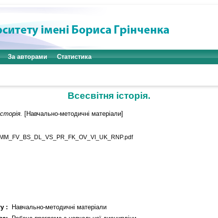
За авторами
Статистика
Всесвітня історія.
історія.
[Навчально-методичні матеріали]
MM_FV_BS_DL_VS_PR_FK_OV_VI_UK_RNP.pdf
у :
Навчально-методичні матеріали