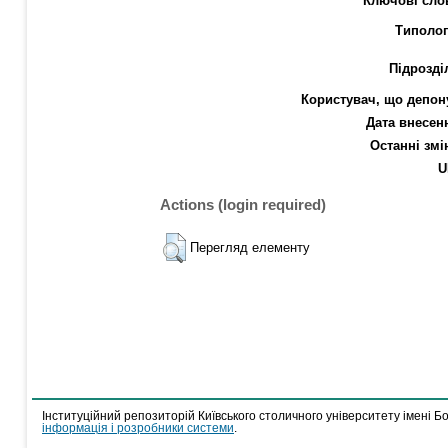
Ключові сло
Типолог
Підрозді
Користувач, що депон
Дата внесен
Останні змі
U
Actions (login required)
Перегляд елементу
Інституційний репозиторій Київського столичного університету імені Б
інформація і розробники системи
.