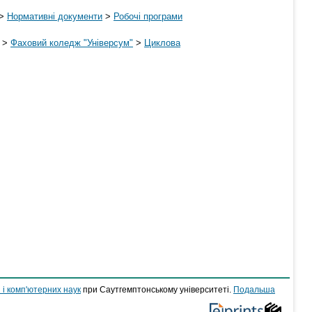
>
Нормативні документи
>
Робочі програми
>
Фаховий коледж "Універсум"
>
Циклова
 і комп'ютерних наук
при Саутгемптонському університеті.
Подальша