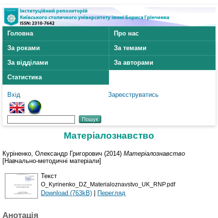
Головна
Про нас
За роками
За темами
За відділами
За авторами
Статистика
Вхід
Зареєструватись
Матеріалознавство
Куріненко, Олександр Григорович
(2014)
Матеріалознавство
[Навчально-методичні матеріали]
Текст
O_Kyrinenko_DZ_Materialoznavstvo_UK_RNP.pdf
Download (763kB)
|
Перегляд
Анотація