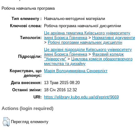
Робоча навчальна програма
Тип елементу :
Навчально-методичні матеріали
Ключові слова:
Робоча програма навчальної дисципліни
Це архівна тематика Київського університету
Типологія:
імені Бориса Грінченка
>
Нормативні документи
>
Робочі програми навчальних дисциплін
Це архівні підрозділи Київського університету
імені Бориса Грінченка
>
Фаховий коледж
Підрозділи:
"Універсум"
>
Циклова комісія образотворчого
мистецтва та дизайну
Користувач, що
Марія Володимирівна Сензерліхт
депонує:
Дата внесення:
13 Трав 2015 08:20
Останні зміни:
18 Січ 2016 12:32
URI:
https://elibrary.kubg.edu.ua/id/eprint/9669
Actions (login required)
Перегляд елементу