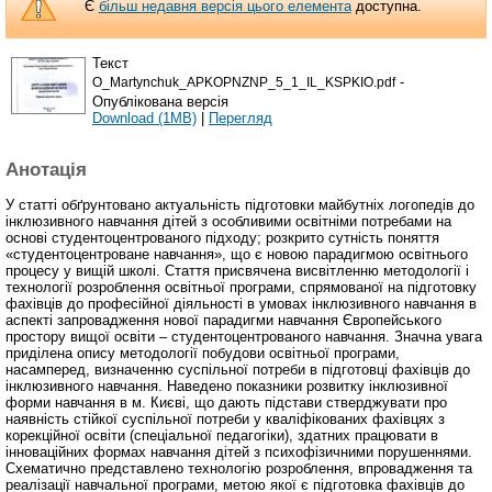
Є
більш недавня версія цього елемента
доступна.
Текст
-
O_Martynchuk_APKOPNZNP_5_1_IL_KSPKIO.pdf
Опублікована версія
Download (1MB)
|
Перегляд
Анотація
У статті обґрунтовано актуальність підготовки майбутніх логопедів до
інклюзивного навчання дітей з особливими освітніми потребами на
основі студентоцентрованого підходу; розкрито сутність поняття
«студентоцентроване навчання», що є новою парадигмою освітнього
процесу у вищій школі. Стаття присвячена висвітленню методології і
технології розроблення освітньої програми, спрямованої на підготовку
фахівців до професійної діяльності в умовах інклюзивного навчання в
аспекті запровадження нової парадигми навчання Європейського
простору вищої освіти – студентоцентрованого навчання. Значна увага
приділена опису методології побудови освітньої програми,
насамперед, визначенню суспільної потреби в підготовці фахівців до
інклюзивного навчання. Наведено показники розвитку інклюзивної
форми навчання в м. Києві, що дають підстави стверджувати про
наявність стійкої суспільної потреби у кваліфікованих фахівцях з
корекційної освіти (спеціальної педагогіки), здатних працювати в
інноваційних формах навчання дітей з психофізичними порушеннями.
Схематично представлено технологію розроблення, впровадження та
реалізації навчальної програми, метою якої є підготовка фахівців до