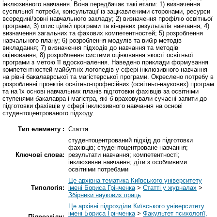
інклюзивного навчання. Вона передбачає такі етапи: 1) визначення
суспільної потреби, консультації із зацікавленими сторонами, ресурси
всередині/зовні навчального закладу; 2) визначення профілю освітньої
програми; 3) опис цілей програми та кінцевих результатів навчання; 4)
визначення загальних та фахових компетентностей; 5) розроблення
навчального плану; 6) розроблення модулів та вибір методів
викладання; 7) визначення підходів до навчання та методів
оцінювання; 8) розроблення системи оцінювання якості освітньої
програми з метою її вдосконалення. Наведено приклади формування
компетентностей майбутніх логопедів у сфері інклюзивного навчання
на рівні бакалаврської та магістерської програми. Окреслено потребу в
розробленні проектів освітньо-професійних (освітньо-наукових) програм
та на їх основі навчальних планів підготовки фахівців за освітніми
ступенями бакалавра і магістра, які б враховували сучасні запити до
підготовки фахівців у сфері інклюзивного навчання на основі
студентоцентрованого підходу.
Тип елементу :
Стаття
студентоцентрований підхід до підготовки
фахівців; студентоцентроване навчання;
Ключові слова:
результати навчання; компетентності;
інклюзивне навчання; діти з особливими
освітніми потребами
Це архівна тематика Київського університету
Типологія:
імені Бориса Грінченка
>
Статті у журналах
>
Збірники наукових праць
Це архівні підрозділи Київського університету
імені Бориса Грінченка
>
Факультет психології,
Підрозділи: