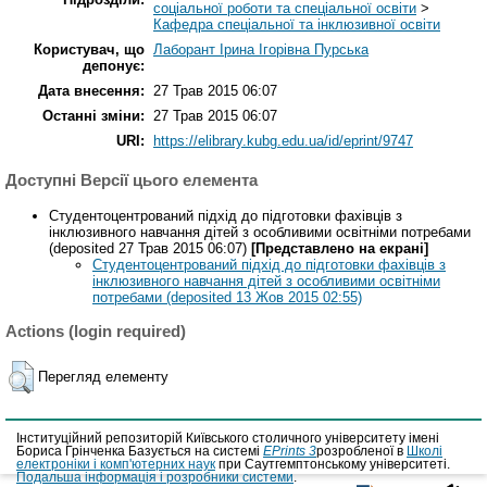
соціальної роботи та спеціальної освіти
>
Кафедра спеціальної та інклюзивної освіти
Користувач, що
Лаборант Ірина Ігорівна Пурська
депонує:
Дата внесення:
27 Трав 2015 06:07
Останні зміни:
27 Трав 2015 06:07
URI:
https://elibrary.kubg.edu.ua/id/eprint/9747
Доступні Версії цього елемента
Студентоцентрований підхід до підготовки фахівців з
інклюзивного навчання дітей з особливими освітніми потребами
(deposited 27 Трав 2015 06:07)
[Представлено на екрані]
Студентоцентрований підхід до підготовки фахівців з
інклюзивного навчання дітей з особливими освітніми
потребами (deposited 13 Жов 2015 02:55)
Actions (login required)
Перегляд елементу
Інституційний репозиторій Київського столичного університету імені
Бориса Грінченка Базується на системі
EPrints 3
розробленої в
Школі
електроніки і комп'ютерних наук
при Саутгемптонському університеті.
Подальша інформація і розробники системи
.