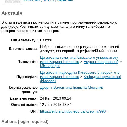
Download (201kB)
|
Перегляд
Анотація
В статті йдеться про нейролінгвістичне програмування рекламного
дискурсу. Розглядаються цільові канали впливу на виборця та
використання різних метапрограм.
Тип елементу :
Стаття
Нейролінгвістичне програмування; рекламний
Ключові слова:
дискурс; сенсорний та рефлексійний канали
Це архівна тематика Київського університету
Типологія:
імені Бориса Грінченка
>
Наукові конференції
>
Міжнародні
Це архівні підрозділи Київського університету
Підрозділи:
імені Бориса Грінченка
>
Кафедра германської
філології
Користувач, що
Доцент Валентина Іванівна Мельник
депонує:
Дата внесення:
24 Квіт 2013 09:24
Останні зміни:
12 Лют 2015 18:54
URI:
https://elibrary.kubg.edu.ua/id/eprint/990
Actions (login required)