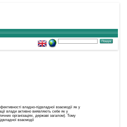
фективності владно-підвладної взаємодії як у
зації влади активно виявляють себе як у
ітичних організаціях, державі загалом). Тому
ідвладної взаємодії