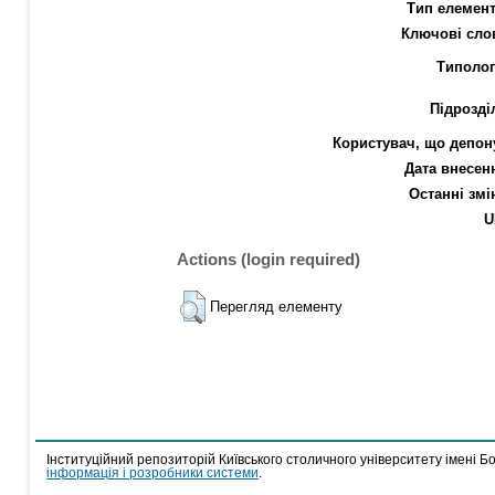
Тип елемент
Ключові сло
Типолог
Підрозді
Користувач, що депон
Дата внесен
Останні змі
U
Actions (login required)
Перегляд елементу
Інституційний репозиторій Київського столичного університету імені Б
інформація і розробники системи
.