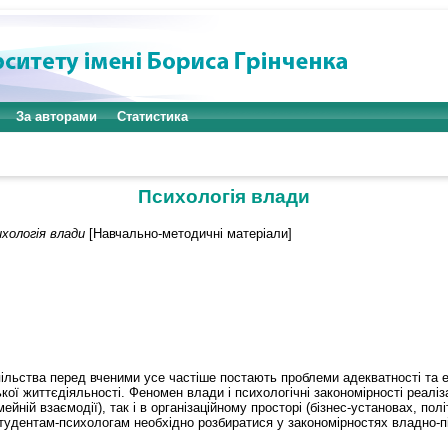
За авторами
Статистика
Психологія влади
хологія влади
[Навчально-методичні матеріали]
пільства перед вченими усе частіше постають проблеми адекватності та е
ької життєдіяльності. Феномен влади і психологічні закономірності реалі
ейній взаємодії), так і в організаційному просторі (бізнес-установах, пол
тудентам-психологам необхідно розбиратися у закономірностях владно-п