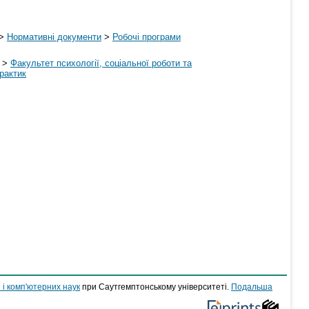
>
Нормативні документи
>
Робочі програми
>
Факультет психології, соціальної роботи та
рактик
 і комп'ютерних наук
при Саутгемптонському університеті.
Подальша