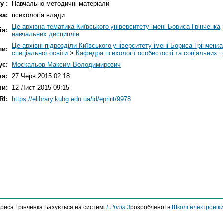
у :
Навчально-методичні матеріали
ва:
психологія влади
Це архівна тематика Київського університету імені Бориса Грінченка
ія:
навчальних дисциплін
Це архівні підрозділи Київського університету імені Бориса Грінченка
ли:
спеціальної освіти
>
Кафедра психології особистості та соціальних п
ує:
Москальов Максим Володимирович
ня:
27 Черв 2015 02:18
ни:
12 Лист 2015 09:15
RI:
https://elibrary.kubg.edu.ua/id/eprint/9978
ориса Грінченка Базується на системі
EPrints 3
розробленої в
Школі електроніки