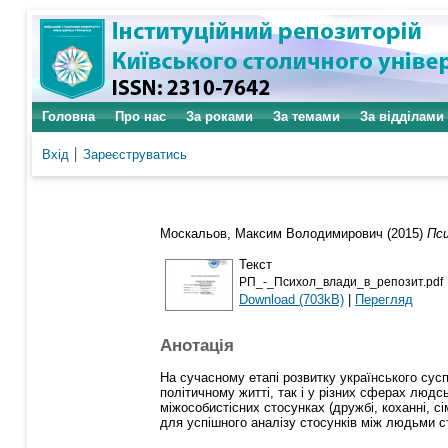
Головна
Про нас
За роками
За темами
За відділами
Вхід
Зареєструватись
Москальов, Максим Володимирович
(2015)
Пси
Текст
РП_-_Психол_влади_в_репозит.pdf
Download (703kB)
|
Перегляд
Анотація
На сучасному етапі розвитку українського сус
політичному житті, так і у різних сферах людс
міжособистісних стосунках (дружбі, коханні, сім
для успішного аналізу стосунків між людьми с