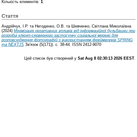
Кількість елементів:
1
.
Стаття
Андрійчук, І.Р.
та
Негоденко, О.В.
та
Шевченко, Світлана Миколаївна
(2024)
Мінімізація негативних впливів від інформаційної бульбашки при
розробці клієнт-серверного застосунку соціальної мережі для
розповсюдження фотографій з використанням фреймворків SPRING
та NEXTJS
Зв'язок (5(171)). с. 38-44. ISSN 2412-9070
Цей список був створений у
Sat Aug 8 02:30:13 2026 EEST
.