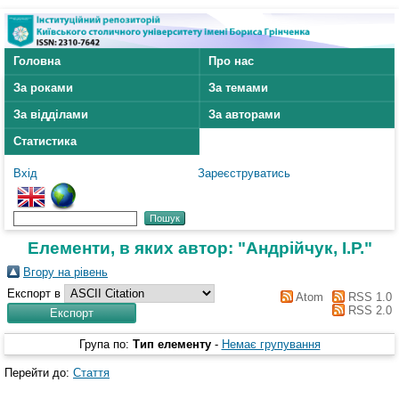
Головна
Про нас
За роками
За темами
За відділами
За авторами
Статистика
Вхід
Зареєструватись
Елементи, в яких автор: "
Андрійчук, І.Р.
"
Вгору на рівень
Експорт в
Atom
RSS 1.0
RSS 2.0
Група по:
Тип елементу
-
Немає групування
Перейти до:
Стаття