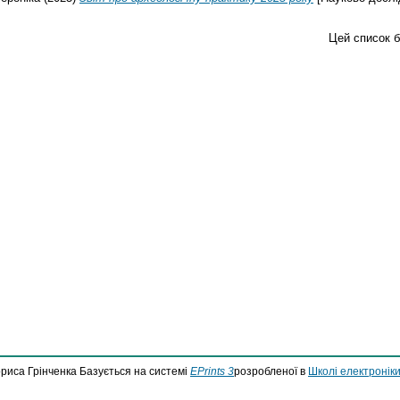
Цей список 
ориса Грінченка Базується на системі
EPrints 3
розробленої в
Школі електроніки