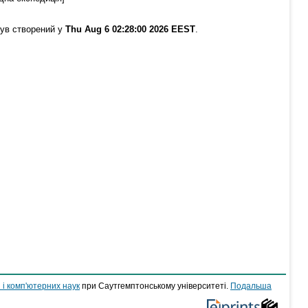
був створений у
Thu Aug 6 02:28:00 2026 EEST
.
 і комп'ютерних наук
при Саутгемптонському університеті.
Подальша