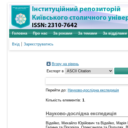
Головна
Про нас
За роками
За темами
За відділами
Вхід
Зареєструватись
Вгору на рівень
Експорт в
Перейти до:
Науково-дослідна експедиція
Кількість елементів:
1
.
Науково-дослідна експедиція
Відейко, Михайло Юрійович
та
Відейко, Марія
Галина
та
Погоріла, Олександра
та
Полулях, В