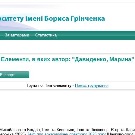
За авторами
Статистика
Елементи, в яких автор: "
Давиденко, Марина
"
Група по:
Тип елементу
-
Немає групування
 Михайлівна
та
Богдан, Ілля
та
Кисельов, Іван
та
Пісковець, Єгор
та
Дави
ероніка
(2025)
Звіт про археологічну практику 2025 року
[Науково-дослі