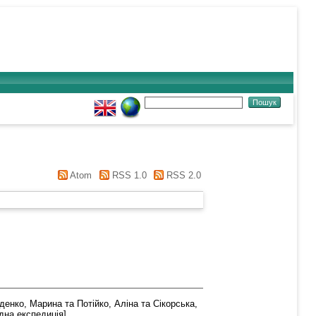
Atom
RSS 1.0
RSS 2.0
денко, Марина
та
Потійко, Аліна
та
Сікорська,
дна експедиція]