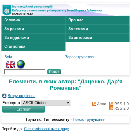
Головна
Про нас
За роками
За темами
За відділами
За авторами
Статистика
Вхід
Зареєструватись
Елементи, в яких автор: "
Даценко, Дар'я
Романівна
"
Вгору на рівень
Експорт в
Atom
RSS 1.0
RSS 2.0
Група по:
Тип елементу
-
Немає групування
Перейти до:
Спеціалізовані вчені ради