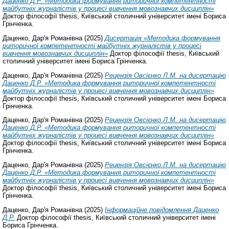
Даценко Д.Р. «Методика формування риторичної компетентності
майбутніх журналістів у процесі вивчення мовознавчих дисциплін»
Доктор філософії thesis, Київський столичний університет імені Бориса
Грінченка.
Даценко, Дар'я Романівна
(2025)
Дисертація «Методика формування
риторичної компетентності майбутніх журналістів у процесі
вивчення мовознавчих дисциплін»
Доктор філософії thesis, Київський
столичний університет імені Бориса Грінченка.
Даценко, Дар'я Романівна
(2025)
Рецензія Овсієнко Л.М. на дисертацію
Даценко Д.Р. «Методика формування риторичної компетентності
майбутніх журналістів у процесі вивчення мовознавчих дисциплін»
Доктор філософії thesis, Київський столичний університет імені Бориса
Грінченка.
Даценко, Дар'я Романівна
(2025)
Рецензія Овсієнко Л.М. на дисертацію
Даценко Д.Р. «Методика формування риторичної компетентності
майбутніх журналістів у процесі вивчення мовознавчих дисциплін»
Доктор філософії thesis, Київський столичний університет імені Бориса
Грінченка.
Даценко, Дар'я Романівна
(2025)
Рецензія Овсієнко Л.М. на дисертацію
Даценко Д.Р. «Методика формування риторичної компетентності
майбутніх журналістів у процесі вивчення мовознавчих дисциплін»
Доктор філософії thesis, Київський столичний університет імені Бориса
Грінченка.
Даценко, Дар'я Романівна
(2025)
Інформаційне повідомлення Даценко
Д.Р.
Доктор філософії thesis, Київський столичний університет імені
Бориса Грінченка.