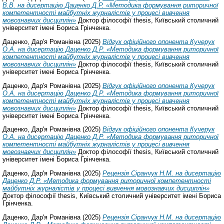
В.В. на дисертацію Даценко Д.Р. «Методика формування риторичної
компетентності майбутніх журналістів у процесі вивчення
мовознавчих дисциплін»
Доктор філософії thesis, Київський столичний
університет імені Бориса Грінченка.
Даценко, Дар'я Романівна
(2025)
Відгук офіційного опонента Кучерук
О.А. на дисертацію Даценко Д.Р. «Методика формування риторичної
компетентності майбутніх журналістів у процесі вивчення
мовознавчих дисциплін»
Доктор філософії thesis, Київський столичний
університет імені Бориса Грінченка.
Даценко, Дар'я Романівна
(2025)
Відгук офіційного опонента Кучерук
О.А. на дисертацію Даценко Д.Р. «Методика формування риторичної
компетентності майбутніх журналістів у процесі вивчення
мовознавчих дисциплін»
Доктор філософії thesis, Київський столичний
університет імені Бориса Грінченка.
Даценко, Дар'я Романівна
(2025)
Відгук офіційного опонента Кучерук
О.А. на дисертацію Даценко Д.Р. «Методика формування риторичної
компетентності майбутніх журналістів у процесі вивчення
мовознавчих дисциплін»
Доктор філософії thesis, Київський столичний
університет імені Бориса Грінченка.
Даценко, Дар'я Романівна
(2025)
Рецензія Сіранчук Н.М. на дисертацію
Даценко Д.Р. «Методика формування риторичної компетентності
майбутніх журналістів у процесі вивчення мовознавчих дисциплін»
Доктор філософії thesis, Київський столичний університет імені Бориса
Грінченка.
Даценко, Дар'я Романівна
(2025)
Рецензія Сіранчук Н.М. на дисертацію