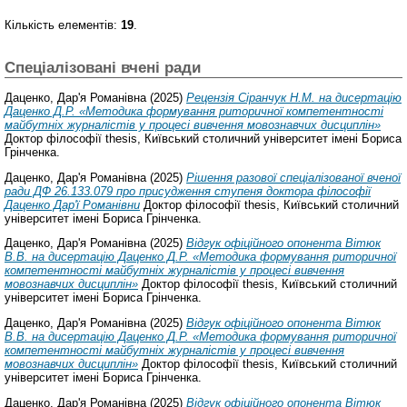
Кількість елементів:
19
.
Спеціалізовані вчені ради
Даценко, Дар'я Романівна
(2025)
Рецензія Сіранчук Н.М. на дисертацію
Даценко Д.Р. «Методика формування риторичної компетентності
майбутніх журналістів у процесі вивчення мовознавчих дисциплін»
Доктор філософії thesis, Київський столичний університет імені Бориса
Грінченка.
Даценко, Дар'я Романівна
(2025)
Рішення разової спеціалізованої вченої
ради ДФ 26.133.079 про присудження ступеня доктора філософії
Даценко Дар'ї Романівни
Доктор філософії thesis, Київський столичний
університет імені Бориса Грінченка.
Даценко, Дар'я Романівна
(2025)
Відгук офіційного опонента Вітюк
В.В. на дисертацію Даценко Д.Р. «Методика формування риторичної
компетентності майбутніх журналістів у процесі вивчення
мовознавчих дисциплін»
Доктор філософії thesis, Київський столичний
університет імені Бориса Грінченка.
Даценко, Дар'я Романівна
(2025)
Відгук офіційного опонента Вітюк
В.В. на дисертацію Даценко Д.Р. «Методика формування риторичної
компетентності майбутніх журналістів у процесі вивчення
мовознавчих дисциплін»
Доктор філософії thesis, Київський столичний
університет імені Бориса Грінченка.
Даценко, Дар'я Романівна
(2025)
Відгук офіційного опонента Вітюк