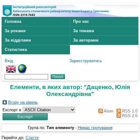
Головна
Про нас
За роками
За темами
За відділами
За авторами
Статистика
Вхід
Зареєструватись
Елементи, в яких автор: "
Даценко, Юлія
Олександрівна
"
Вгору на рівень
Експорт в
Atom
RSS 1.0
RSS 2.0
Група по:
Тип елементу
-
Немає групування
Перейти до:
Стаття