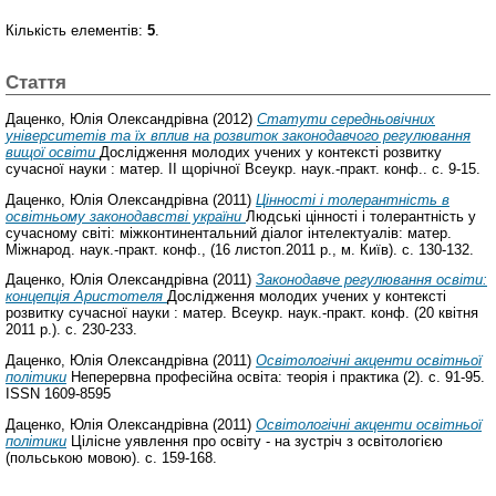
Кількість елементів:
5
.
Стаття
Даценко, Юлія Олександрівна
(2012)
Статути середньовічних
університетів та їх вплив на розвиток законодавчого регулювання
вищої освіти
Дослідження молодих учених у контексті розвитку
сучасної науки : матер. ІІ щорічної Всеукр. наук.-практ. конф.. с. 9-15.
Даценко, Юлія Олександрівна
(2011)
Цінності і толерантність в
освітньому законодавстві україни
Людські цінності і толерантність у
сучасному світі: міжконтинентальний діалог інтелектуалів: матер.
Міжнарод. наук.-практ. конф., (16 листоп.2011 р., м. Київ). с. 130-132.
Даценко, Юлія Олександрівна
(2011)
Законодавче регулювання освіти:
концепція Аристотеля
Дослідження молодих учених у контексті
розвитку сучасної науки : матер. Всеукр. наук.-практ. конф. (20 квітня
2011 р.). с. 230-233.
Даценко, Юлія Олександрівна
(2011)
Освітологічні акценти освітньої
політики
Неперервна професійна освіта: теорія і практика (2). с. 91-95.
ISSN 1609-8595
Даценко, Юлія Олександрівна
(2011)
Освітологічні акценти освітньої
політики
Цілісне уявлення про освіту - на зустріч з освітологією
(польською мовою). с. 159-168.