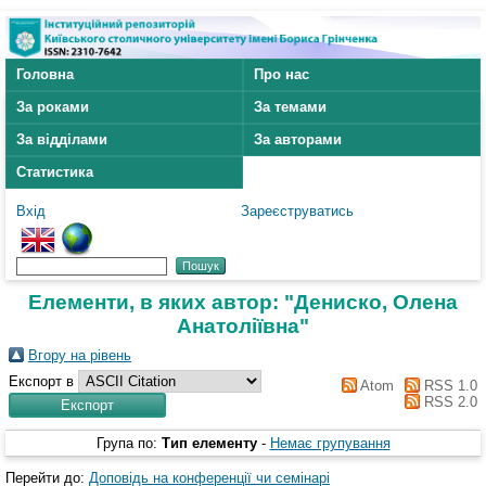
Головна
Про нас
За роками
За темами
За відділами
За авторами
Статистика
Вхід
Зареєструватись
Елементи, в яких автор: "
Дениско, Олена
Анатоліївна
"
Вгору на рівень
Експорт в
Atom
RSS 1.0
RSS 2.0
Група по:
Тип елементу
-
Немає групування
Перейти до:
Доповідь на конференції чи семінарі