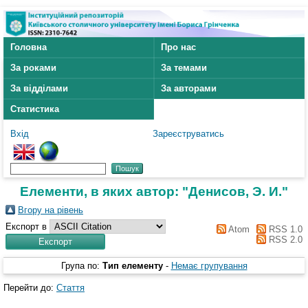
Головна
Про нас
За роками
За темами
За відділами
За авторами
Статистика
Вхід
Зареєструватись
Елементи, в яких автор: "
Денисов, Э. И.
"
Вгору на рівень
Експорт в
Atom
RSS 1.0
RSS 2.0
Група по:
Тип елементу
-
Немає групування
Перейти до:
Стаття