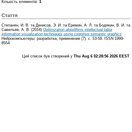
Кількість елементів:
1
.
Стаття
Степанян, И. В.
та
Денисов, Э. И.
та
Еремин, А. Л.
та
Бодякин, В. И.
та
Савельев, А. В.
(2014)
Optimization algorithms intellectual labor
information visualization techniques using cognitive semantic graphics
Нейрокомпьютеры: разработка, применение (7). с. 53-59. ISSN 1999-
8554
Цей список був створений у
Thu Aug 6 02:28:56 2026 EEST
.