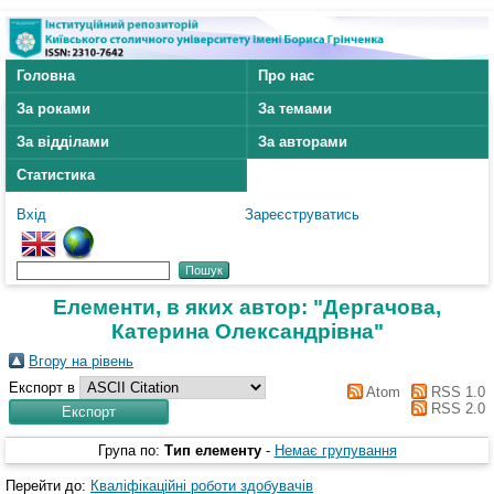
Головна
Про нас
За роками
За темами
За відділами
За авторами
Статистика
Вхід
Зареєструватись
Елементи, в яких автор: "
Дергачова,
Катерина Олександрівна
"
Вгору на рівень
Експорт в
Atom
RSS 1.0
RSS 2.0
Група по:
Тип елементу
-
Немає групування
Перейти до:
Кваліфікаційні роботи здобувачів