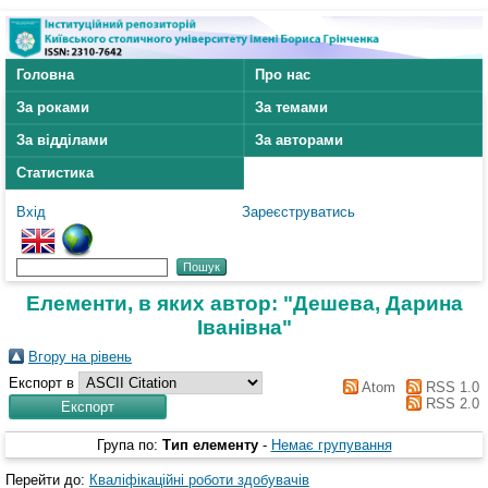
Головна
Про нас
За роками
За темами
За відділами
За авторами
Статистика
Вхід
Зареєструватись
Елементи, в яких автор: "
Дешева, Дарина
Іванівна
"
Вгору на рівень
Експорт в
Atom
RSS 1.0
RSS 2.0
Група по:
Тип елементу
-
Немає групування
Перейти до:
Кваліфікаційні роботи здобувачів