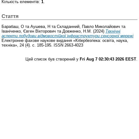
Кількість елементів:
1
.
Стаття
Барабаш, О
та
Аушева, Н
та
Складанний, Павло Миколайович
та
Іваніченко, Євген Вікторович
та
Довженко, Н.М.
(2024)
Технічні
аспекти побудови відмовостійкої інфраструктури сенсорної мережі
Електронне фахове наукове видання «Кібербезпека: освіта, наука,
техніка», 24 (4). с. 185-195. ISSN 2663-4023
Цей список був створений у
Fri Aug 7 02:30:43 2026 EEST
.