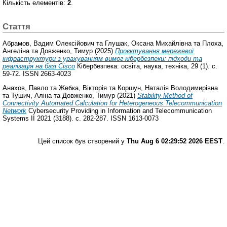
Кількість елементів:
2
.
Стаття
Абрамов, Вадим Олексійович
та
Глушак, Оксана Михайлівна
та
Плоха,
Ангеліна
та
Довженко, Тимур
(2025)
Проєктування мережевої
інфраструктури з урахуванням вимог кібербезпеки: підходи та
реалізація на базі Cisco
Кібербезпека: освіта, наука, техніка, 29 (1). с.
59-72. ISSN 2663-4023
Анахов, Павло
та
Жебка, Вікторія
та
Коршун, Наталія Володимирівна
та
Тушич, Аліна
та
Довженко, Тимур
(2021)
Stability Method of
Connectivity Automated Calculation for Heterogeneous Telecommunication
Network
Cybersecurity Providing in Information and Telecommunication
Systems II 2021 (3188). с. 282-287. ISSN 1613-0073
Цей список був створений у
Thu Aug 6 02:29:52 2026 EEST
.