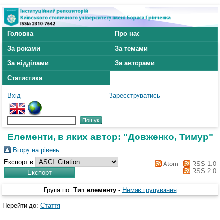
Головна
Про нас
За роками
За темами
За відділами
За авторами
Статистика
Вхід
Зареєструватись
Елементи, в яких автор: "
Довженко, Тимур
"
Вгору на рівень
Експорт в
Atom
RSS 1.0
RSS 2.0
Група по:
Тип елементу
-
Немає групування
Перейти до:
Стаття