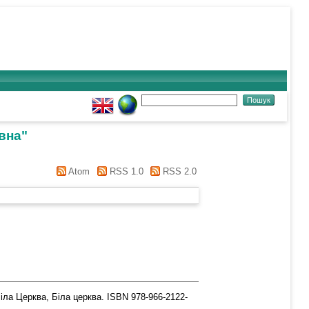
вна
"
Atom
RSS 1.0
RSS 2.0
іла Церква, Біла церква. ISBN 978-966-2122-