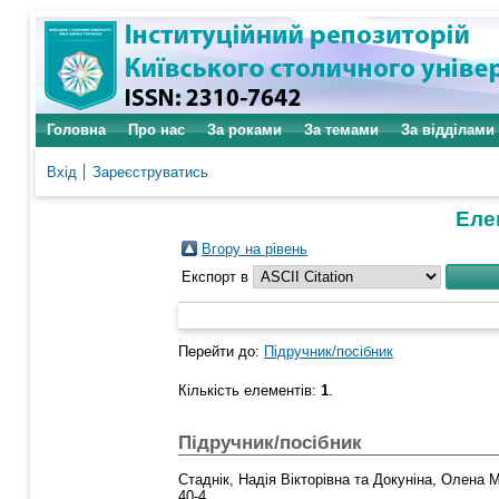
Головна
Про нас
За роками
За темами
За відділами
Вхід
Зареєструватись
Елем
Вгору на рівень
Експорт в
Перейти до:
Підручник/посібник
Кількість елементів:
1
.
Підручник/посібник
Стаднік, Надія Вікторівна
та
Докуніна, Олена 
40-4