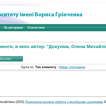
За авторами
Статистика
енти, в яких автор: "
Докуніна, Олена Михайлі
Група по:
Тип елементу
-
Немає групування
Михайлівна
(2015)
Позаурочна виховна робота з молодшими школярами
Б