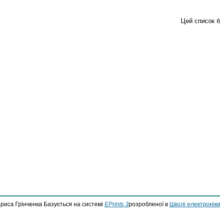
Цей список 
ориса Грінченка Базується на системі
EPrints 3
розробленої в
Школі електроніки