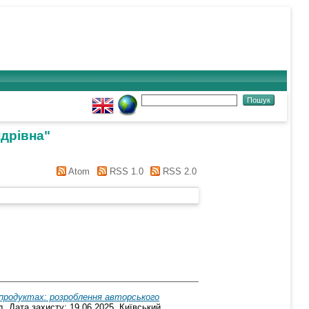
дрівна
"
Atom
RSS 1.0
RSS 2.0
апродуктах: розроблення авторського
. Дата захисту: 19.06.2025, Київський