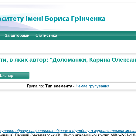
За авторами
Статистика
и, в яких автор: "
Доломанжи, Карина Олексан
Група по:
Тип елементу
-
Немає групування
ування образу національних збірних з футболу в журналістських меді
бувачів] Перший (бакалаврський). Шифр академічної групи: МЖб-2-21-4.0д