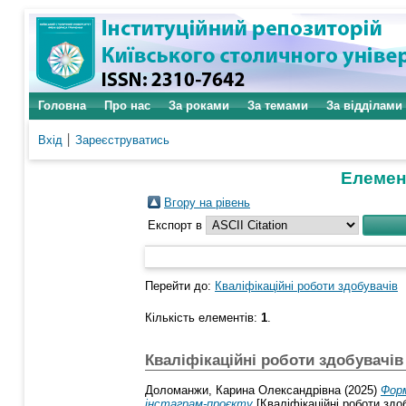
Головна
Про нас
За роками
За темами
За відділами
Вхід
Зареєструватись
Елемент
Вгору на рівень
Експорт в
Перейти до:
Кваліфікаційні роботи здобувачів
Кількість елементів:
1
.
Кваліфікаційні роботи здобувачів
Доломанжи, Карина Олександрівна
(2025)
Форм
інстаграм-проєкту
[Кваліфікаційні роботи здо