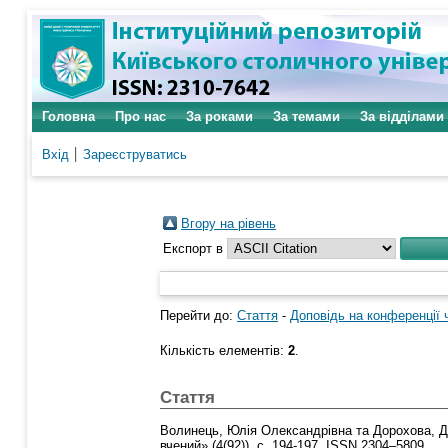
Головна
Про нас
За роками
За темами
За відділами
Вхід
Зареєструватись
Вгору на рівень
Експорт в
Перейти до:
Стаття
-
Доповідь на конференції 
Кількість елементів:
2
.
Стаття
Волинець, Юлія Олександрівна
та
Дорохова, Д
вчений» (4(92)). с. 194-197. ISSN 2304–5809