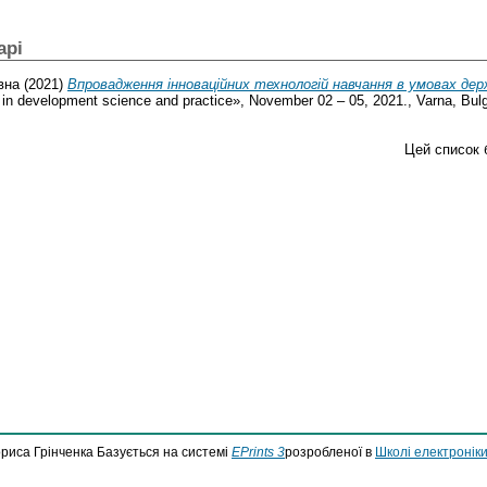
арі
вна
(2021)
Впровадження інноваційних технологій навчання в умовах дер
in development science and practice», November 02 – 05, 2021., Varna, Bulg
Цей список 
ориса Грінченка Базується на системі
EPrints 3
розробленої в
Школі електроніки