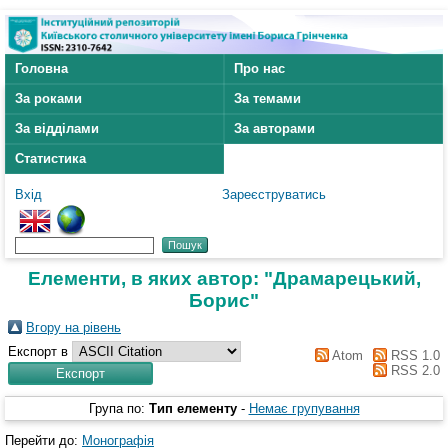
Головна
Про нас
За роками
За темами
За відділами
За авторами
Статистика
Вхід
Зареєструватись
Елементи, в яких автор: "
Драмарецький,
Борис
"
Вгору на рівень
Експорт в
Atom
RSS 1.0
RSS 2.0
Група по:
Тип елементу
-
Немає групування
Перейти до:
Монографія