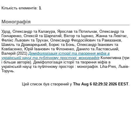
Кількість елементів:
1
.
Монографія
Удод, Олександр
та
Калакура, Ярослав
та
Потильчак, Олександр
та
Гончаренко, Олексій
та
Шарпатий, Віктор
та
Іщенко, Жанна
та
Левітас,
Фелікс Львович
та
Трухан, Олександр Феодосійович
та
Рамазанов,
Шаміль
та
Драмарецький, Борис
та
Бонь, Олександр Іванович
та
Ковбасенко, Юрій Іванович
та
Філоненко, Данило
та
Ластовський,
Валерій
(2021)
Деміфологізація історії та творення міфів в
українській науці та публічному просторі: монографія
Колективна (три
і більше авторів). Деміфологізація історії та творення міфів в
українській науці та публічному просторі : монографія. Liha-Pres, Львів-
Торунь.
Цей список був створений у
Thu Aug 6 02:29:32 2026 EEST
.