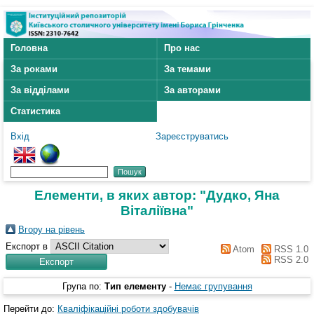
Головна
Про нас
За роками
За темами
За відділами
За авторами
Статистика
Вхід
Зареєструватись
Елементи, в яких автор: "
Дудко, Яна
Віталіївна
"
Вгору на рівень
Експорт в
Atom
RSS 1.0
RSS 2.0
Група по:
Тип елементу
-
Немає групування
Перейти до:
Кваліфікаційні роботи здобувачів