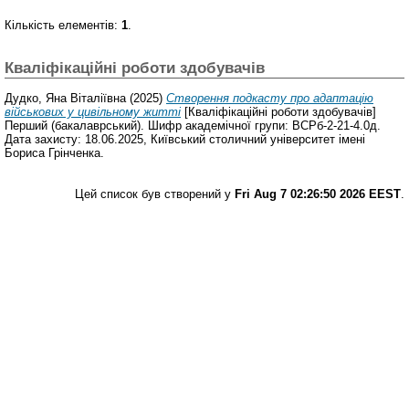
Кількість елементів:
1
.
Кваліфікаційні роботи здобувачів
Дудко, Яна Віталіївна
(2025)
Створення подкасту про адаптацію
військових у цивільному житті
[Кваліфікаційні роботи здобувачів]
Перший (бакалаврський). Шифр академічної групи: ВСРб-2-21-4.0д.
Дата захисту: 18.06.2025, Київський столичний університет імені
Бориса Грінченка.
Цей список був створений у
Fri Aug 7 02:26:50 2026 EEST
.