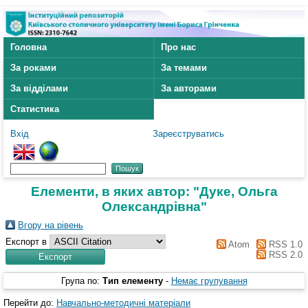
Головна
Про нас
За роками
За темами
За відділами
За авторами
Статистика
Вхід
Зареєструватись
Елементи, в яких автор: "
Дуке, Ольга
Олександрівна
"
Вгору на рівень
Експорт в
Atom
RSS 1.0
RSS 2.0
Група по:
Тип елементу
-
Немає групування
Перейти до:
Навчально-методичні матеріали