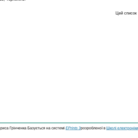
Цей список
ориса Грінченка Базується на системі
EPrints 3
розробленої в
Школі електроніки