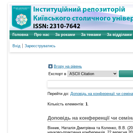
Головна
Про нас
За роками
За темами
За відділами
Вхід
Зареєструватись
Вгору на рівень
Експорт в
Перейти до:
Доповідь на конференції чи семіна
Кількість елементів:
1
.
Доповідь на конференції чи семін
Вінник, Наталія Дмитрівна
та
Коленко, В.В.
(20
науково-практична конференція, 22 вересня 20