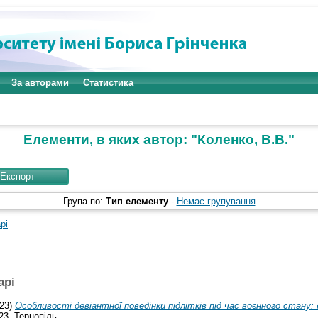
За авторами
Статистика
Елементи, в яких автор: "
Коленко, В.В.
"
Група по:
Тип елементу
-
Немає групування
рі
арі
23)
Особливості девіантної поведінки підлітків під час воєнного стан
23, Тернопіль.