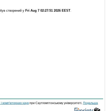
 був створений у
Fri Aug 7 02:27:51 2026 EEST
.
 і комп'ютерних наук
при Саутгемптонському університеті.
Подальша