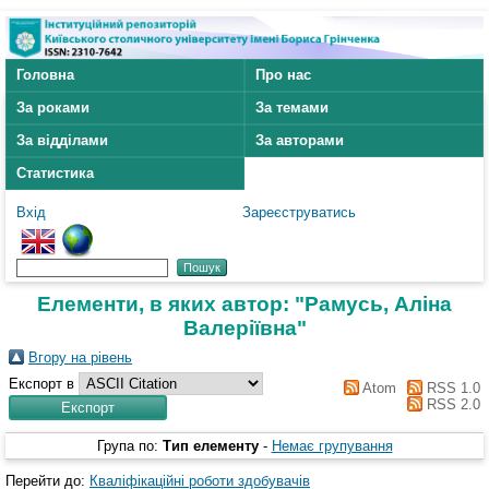
Головна
Про нас
За роками
За темами
За відділами
За авторами
Статистика
Вхід
Зареєструватись
Елементи, в яких автор: "
Рамусь, Аліна
Валеріївна
"
Вгору на рівень
Експорт в
Atom
RSS 1.0
RSS 2.0
Група по:
Тип елементу
-
Немає групування
Перейти до:
Кваліфікаційні роботи здобувачів