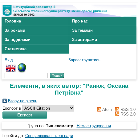
Головна
Про нас
За роками
За темами
За відділами
За авторами
Статистика
Вхід
Зареєструватись
Елементи, в яких автор: "
Ранюк, Оксана
Петрівна
"
Вгору на рівень
Експорт в
Atom
RSS 1.0
RSS 2.0
Група по:
Тип елементу
-
Немає групування
Перейти до:
Спеціалізовані вчені ради