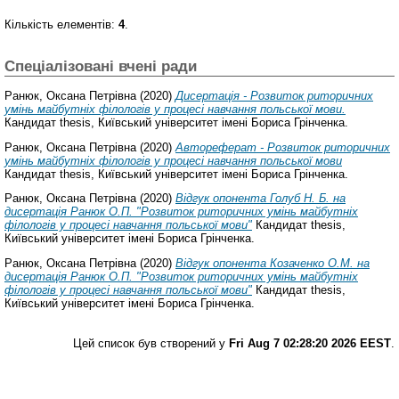
Кількість елементів:
4
.
Спеціалізовані вчені ради
Ранюк, Оксана Петрівна
(2020)
Дисертація - Розвиток риторичних
умінь майбутніх філологів у процесі навчання польської мови.
Кандидат thesis, Київський університет імені Бориса Грінченка.
Ранюк, Оксана Петрівна
(2020)
Автореферат - Розвиток риторичних
умінь майбутніх філологів у процесі навчання польської мови
Кандидат thesis, Київський університет імені Бориса Грінченка.
Ранюк, Оксана Петрівна
(2020)
Відгук опонента Голуб Н. Б. на
дисертація Ранюк О.П. "Розвиток риторичних умінь майбутніх
філологів у процесі навчання польської мови"
Кандидат thesis,
Київський університет імені Бориса Грінченка.
Ранюк, Оксана Петрівна
(2020)
Відгук опонента Козаченко О.М. на
дисертація Ранюк О.П. "Розвиток риторичних умінь майбутніх
філологів у процесі навчання польської мови"
Кандидат thesis,
Київський університет імені Бориса Грінченка.
Цей список був створений у
Fri Aug 7 02:28:20 2026 EEST
.