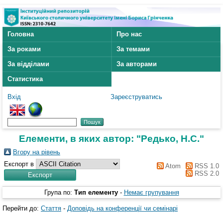
Головна
Про нас
За роками
За темами
За відділами
За авторами
Статистика
Вхід
Зареєструватись
Елементи, в яких автор: "
Редько, Н.С.
"
Вгору на рівень
Експорт в
Atom
RSS 1.0
RSS 2.0
Група по:
Тип елементу
-
Немає групування
Перейти до:
Стаття
-
Доповідь на конференції чи семінарі