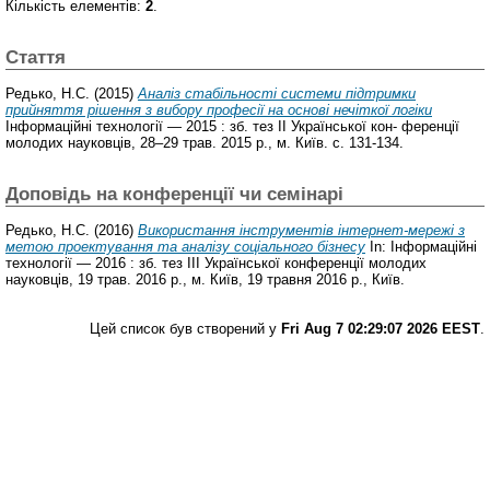
Кількість елементів:
2
.
Стаття
Редько, Н.С.
(2015)
Аналіз стабільності системи підтримки
прийняття рішення з вибору професії на основі нечіткої логіки
Інформаційні технології — 2015 : зб. тез ІІ Української кон- ференції
молодих науковців, 28–29 трав. 2015 р., м. Київ. с. 131-134.
Доповідь на конференції чи семінарі
Редько, Н.С.
(2016)
Використання інструментів інтернет-мережі з
метою проектування та аналізу соціального бізнесу
In: Інформаційні
технології — 2016 : зб. тез ІІІ Української конференції молодих
науковців, 19 трав. 2016 р., м. Київ, 19 травня 2016 р., Київ.
Цей список був створений у
Fri Aug 7 02:29:07 2026 EEST
.