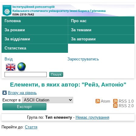
Головна
Про нас
За роками
За темами
За відділами
За авторами
Статистика
Вхід
Зареєструватись
Елементи, в яких автор: "
Рейз, Антоніо
"
Вгору на рівень
Експорт в
Atom
RSS 1.0
RSS 2.0
Група по:
Тип елементу
-
Немає групування
Перейти до:
Стаття