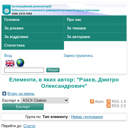
Головна
Про нас
За роками
За темами
За відділами
За авторами
Статистика
Вхід
Зареєструватись
Елементи, в яких автор: "
Рзаєв, Дмитро
Олександрович
"
Вгору на рівень
Експорт в
Atom
RSS 1.0
RSS 2.0
Група по:
Тип елементу
-
Немає групування
Перейти до:
Стаття