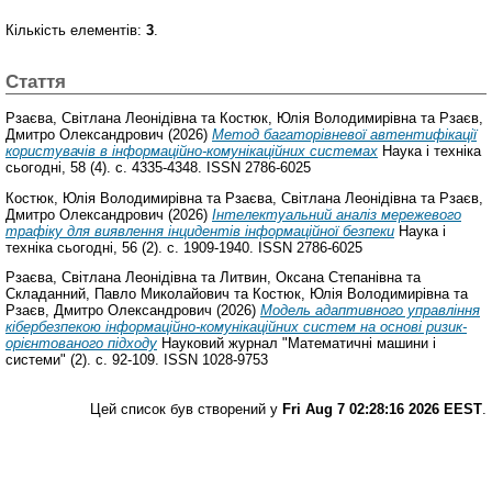
Кількість елементів:
3
.
Стаття
Рзаєва, Світлана Леонідівна
та
Костюк, Юлія Володимирівна
та
Рзаєв,
Дмитро Олександрович
(2026)
Метод багаторівневої автентифікації
користувачів в інформаційно-комунікаційних системах
Наука і техніка
сьогодні, 58 (4). с. 4335-4348. ISSN 2786-6025
Костюк, Юлія Володимирівна
та
Рзаєва, Світлана Леонідівна
та
Рзаєв,
Дмитро Олександрович
(2026)
Інтелектуальний аналіз мережевого
трафіку для виявлення інцидентів інформаційної безпеки
Наука і
техніка сьогодні, 56 (2). с. 1909-1940. ISSN 2786-6025
Рзаєва, Світлана Леонідівна
та
Литвин, Оксана Степанівна
та
Складанний, Павло Миколайович
та
Костюк, Юлія Володимирівна
та
Рзаєв, Дмитро Олександрович
(2026)
Модель адаптивного управління
кібербезпекою інформаційно-комунікаційних систем на основі ризик-
орієнтованого підходу
Науковий журнал "Математичні машини і
системи" (2). с. 92-109. ISSN 1028-9753
Цей список був створений у
Fri Aug 7 02:28:16 2026 EEST
.