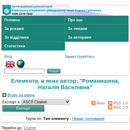
Головна
Про нас
За роками
За темами
За відділами
За авторами
Статистика
Вхід
Зареєструватись
Елементи, в яких автор: "
Романишина,
Наталія Василівна
"
Вгору на рівень
Експорт в
Atom
RSS 1.0
RSS 2.0
Група по:
Тип елементу
-
Немає групування
Перейти до:
Стаття