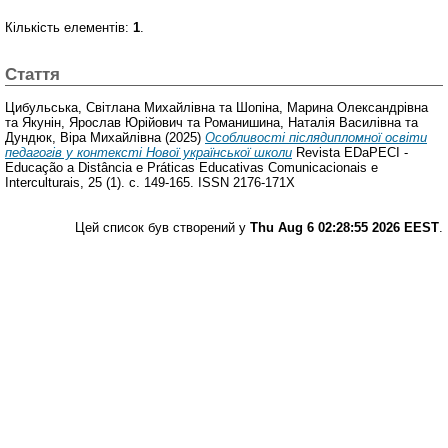
Кількість елементів:
1
.
Стаття
Цибульська, Світлана Михайлівна
та
Шопіна, Марина Олександрівна
та
Якунін, Ярослав Юрійович
та
Романишина, Наталія Василівна
та
Дундюк, Віра Михайлівна
(2025)
Особливості післядипломної освіти
педагогів у контексті Нової української школи
Revista EDaPECI -
Educação a Distância e Práticas Educativas Comunicacionais e
Interculturais, 25 (1). с. 149-165. ISSN 2176-171X
Цей список був створений у
Thu Aug 6 02:28:55 2026 EEST
.