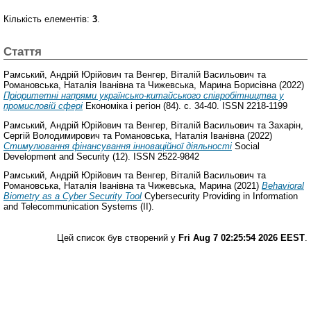
Кількість елементів:
3
.
Стаття
Рамський, Андрій Юрійович
та
Венгер, Віталій Васильович
та
Романовська, Наталія Іванівна
та
Чижевська, Mарина Борисівна
(2022)
Пріоритетні напрями українсько-китайського співробітництва у
промисловій сфері
Економіка і регіон (84). с. 34-40. ISSN 2218-1199
Рамський, Андрій Юрійович
та
Венгер, Віталій Васильович
та
Захарін,
Сергій Володимирович
та
Романовська, Наталія Іванівна
(2022)
Стимулювання фінансування інноваційної діяльності
Social
Development and Security (12). ISSN 2522-9842
Рамський, Андрій Юрійович
та
Венгер, Віталій Васильович
та
Романовська, Наталія Іванівна
та
Чижевська, Марина
(2021)
Behavioral
Biometry as a Cyber Security Tool
Cybersecurity Providing in Information
and Telecommunication Systems (II).
Цей список був створений у
Fri Aug 7 02:25:54 2026 EEST
.