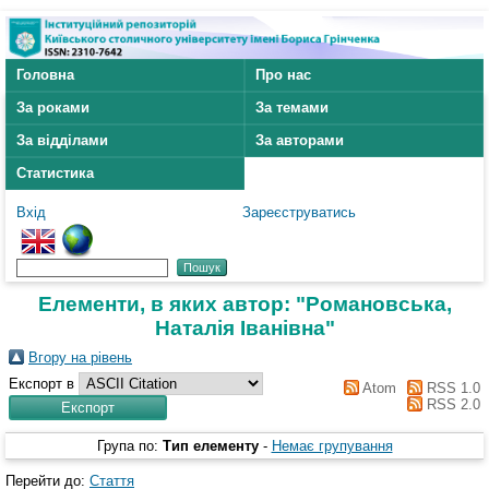
Головна
Про нас
За роками
За темами
За відділами
За авторами
Статистика
Вхід
Зареєструватись
Елементи, в яких автор: "
Романовська,
Наталія Іванівна
"
Вгору на рівень
Експорт в
Atom
RSS 1.0
RSS 2.0
Група по:
Тип елементу
-
Немає групування
Перейти до:
Стаття