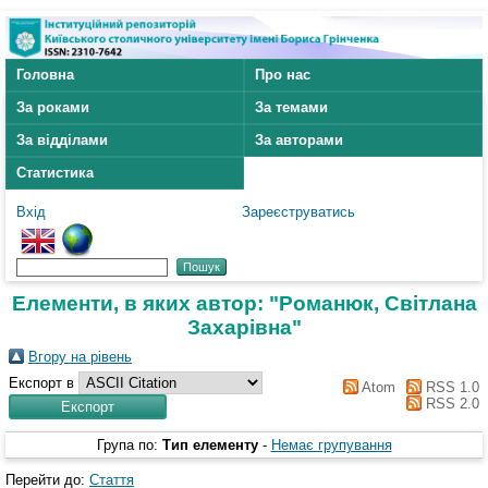
Головна
Про нас
За роками
За темами
За відділами
За авторами
Статистика
Вхід
Зареєструватись
Елементи, в яких автор: "
Романюк, Світлана
Захарівна
"
Вгору на рівень
Експорт в
Atom
RSS 1.0
RSS 2.0
Група по:
Тип елементу
-
Немає групування
Перейти до:
Стаття