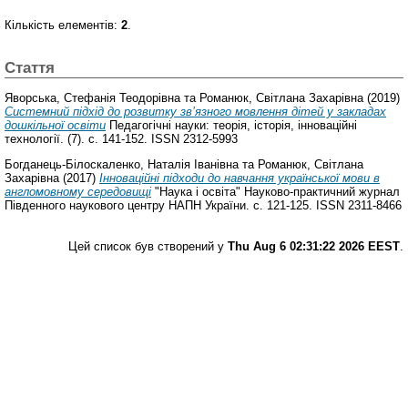
Кількість елементів:
2
.
Стаття
Яворська, Стефанія Теодорівна
та
Романюк, Світлана Захарівна
(2019)
Системний підхід до розвитку зв’язного мовлення дітей у закладах
дошкільної освіти
Педагогічні науки: теорія, історія, інноваційні
технології. (7). с. 141-152. ISSN 2312-5993
Богданець-Білоскаленко, Наталія Іванівна
та
Романюк, Світлана
Захарівна
(2017)
Інноваційні підходи до навчання української мови в
англомовному середовищі
"Наука і освіта" Науково-практичний журнал
Південного наукового центру НАПН України. с. 121-125. ISSN 2311-8466
Цей список був створений у
Thu Aug 6 02:31:22 2026 EEST
.