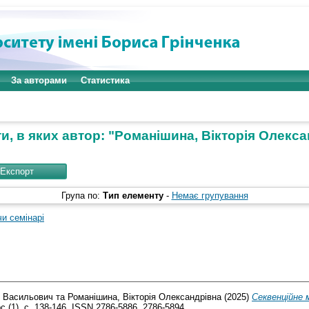
За авторами
Статистика
, в яких автор: "
Романішина, Вікторія Олекса
Група по:
Тип елементу
-
Немає групування
чи семінарі
р Васильович
та
Романішина, Вікторія Олександрівна
(2025)
Секвенційне 
 (1). с. 138-146. ISSN 2786-5886, 2786-5894