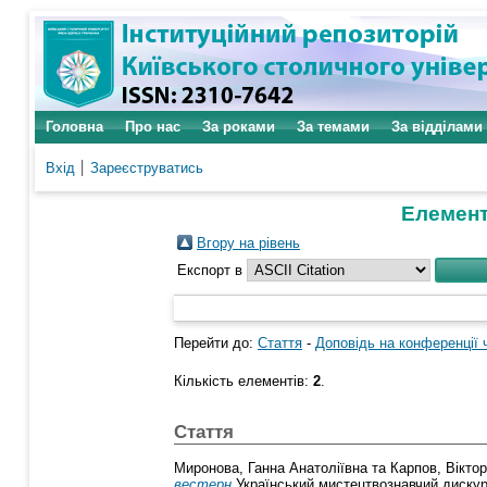
Головна
Про нас
За роками
За темами
За відділами
Вхід
Зареєструватись
Елементи
Вгору на рівень
Експорт в
Перейти до:
Стаття
-
Доповідь на конференції 
Кількість елементів:
2
.
Стаття
Миронова, Ганна Анатоліївна
та
Карпов, Вікто
вестерн
Український мистецтвознавчий дискурс