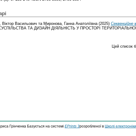
арі
, Віктор Васильович
та
Миронова, Ганна Анатоліївна
(2025)
Секвенційне
СУСПІЛЬСТВА ТА ДИЗАЙН ДІЯЛЬНІСТЬ У ПРОСТОРІ ТЕРИТОРІАЛЬНОЇ АЙД
Цей список 
ориса Грінченка Базується на системі
EPrints 3
розробленої в
Школі електроніки