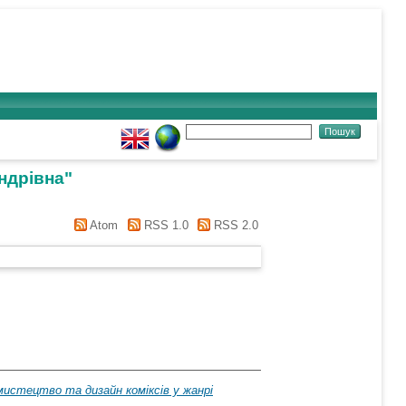
ндрівна
"
Atom
RSS 1.0
RSS 2.0
мистецтво та дизайн коміксів у жанрі