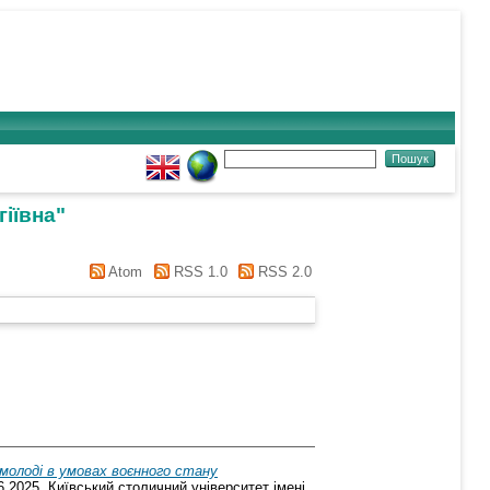
іївна
"
Atom
RSS 1.0
RSS 2.0
молоді в умовах воєнного стану
6.2025, Київський столичний університет імені