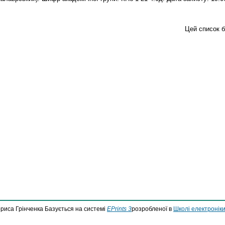
Цей список 
ориса Грінченка Базується на системі
EPrints 3
розробленої в
Школі електроніки