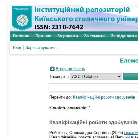
Головна
Про нас
За роками
За темами
За відділами
Вхід
Зареєструватись
Елемен
Вгору на рівень
Експорт в
Перейти до:
Кваліфікаційні роботи здобувачів
Кількість елементів:
1
.
Кваліфікаційні роботи здобувачів
Рябоконь, Олександра Сергіївна
(2025)
Психол
[Кваліфікаційні роботи здобувачів] Перший (ба