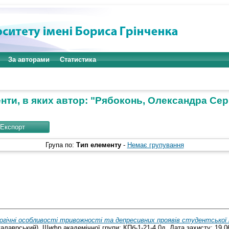
За авторами
Статистика
ти, в яких автор: "
Рябоконь, Олександра Серг
Група по:
Тип елементу
-
Немає групування
огічні особливості тривожності та депресивних проявів студентської 
калаврський). Шифр академічної групи: КПб-1-21-4.0д. Дата захисту: 19.0